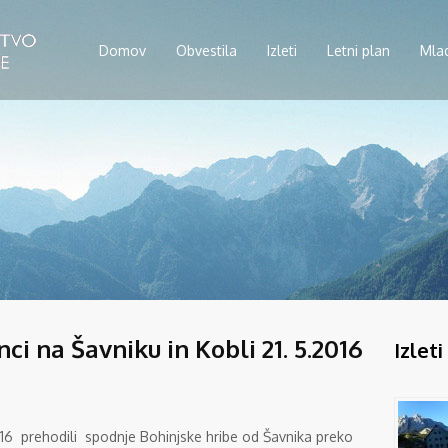
Domov
Obvestila
Izleti
Letni plan
Mla
ci na Šavniku in Kobli 21. 5.2016
Izleti
016 prehodili spodnje Bohinjske hribe od Šavnika preko