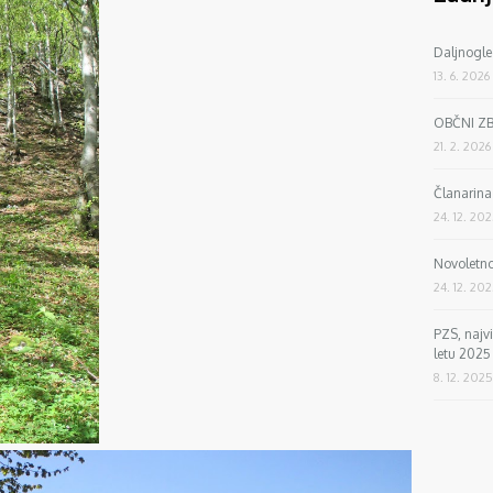
Daljnogle
13. 6. 2026
OBČNI Z
21. 2. 2026
Članarin
24. 12. 20
Novoletno
24. 12. 20
PZS, najv
letu 2025
8. 12. 2025