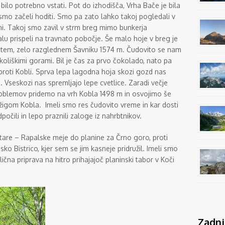
bilo potrebno vstati. Pot do izhodišča, Vrha Bače je bila
 smo začeli hoditi. Smo pa zato lahko takoj pogledali v
ni. Takoj smo zavil v strm breg mimo bunkerja
lu prispeli na travnato pobočje. Še malo hoje v breg je
astem, zelo razglednem Šavniku 1574 m. Čudovito se nam
okoliškimi gorami. Bil je čas za prvo čokolado, nato pa
proti Kobli. Sprva lepa lagodna hoja skozi gozd nas
. Vseskozi nas spremljajo lepe cvetlice. Zaradi večje
roblemov pridemo na vrh Kobla 1498 m in osvojimo še
 z žigom Kobla. Imeli smo res čudovito vreme in kar dosti
čili in lepo praznili zaloge iz nahrbtnikov.
 stare – Rapalske meje do planine za Črno goro, proti
ko Bistrico, kjer sem se jim kasneje pridružil. Imeli smo
lična priprava na hitro prihajajoč planinski tabor v Koči
Zadnj