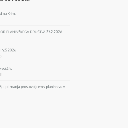
d na Krimu
BOR PLANINSKEGA DRUŠTVA 27.2.2026
a PZS 2026
25
 voščilo
25
išja priznanja prostovoljcem v planinstvu v