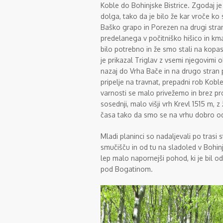
Koble do Bohinjske Bistrice. Zgodaj je 
dolga, tako da je bilo že kar vroče ko
Baško grapo in Porezen na drugi stra
predelanega v počitniško hišico in kma
bilo potrebno in že smo stali na kop
je prikazal Triglav z vsemi njegovimi 
nazaj do Vrha Bače in na drugo stran 
pripelje na travnat, prepadni rob Koble
varnosti se malo privežemo in brez p
sosednji, malo višji vrh Krevl 1515 m,
časa tako da smo se na vrhu dobro odpo
Mladi planinci so nadaljevali po trasi
smučišču in od tu na sladoled v Bohinjs
lep malo napornejši pohod, ki je bil od
pod Bogatinom.