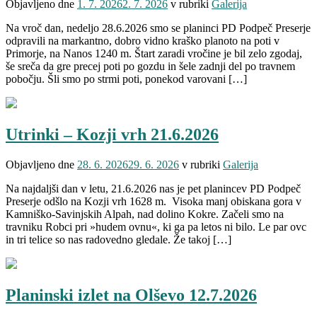
Objavljeno dne
1. 7. 2026
2. 7. 2026
v rubriki
Galerija
Na vroč dan, nedeljo 28.6.2026 smo se planinci PD Podpeč Preserje
odpravili na markantno, dobro vidno kraško planoto na poti v
Primorje, na Nanos 1240 m. Štart zaradi vročine je bil zelo zgodaj,
še sreča da gre precej poti po gozdu in šele zadnji del po travnem
pobočju. Šli smo po strmi poti, ponekod varovani […]
Utrinki – Kozji vrh 21.6.2026
Objavljeno dne
28. 6. 2026
29. 6. 2026
v rubriki
Galerija
Na najdaljši dan v letu, 21.6.2026 nas je pet planincev PD Podpeč
Preserje odšlo na Kozji vrh 1628 m. Visoka manj obiskana gora v
Kamniško-Savinjskih Alpah, nad dolino Kokre. Začeli smo na
travniku Robci pri »hudem ovnu«, ki ga pa letos ni bilo. Le par ovc
in tri telice so nas radovedno gledale. Že takoj […]
Planinski izlet na Olševo 12.7.2026