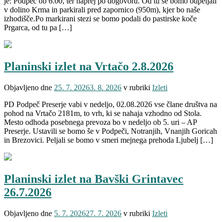
je: Podpeč ob 6.00, ter naprej po dogovoru. Od tu se bomo odpeljali
v dolino Krma in parkirali pred zapornico (950m), kjer bo naše
izhodišče.Po markirani stezi se bomo podali do pastirske koče
Prgarca, od tu pa […]
Planinski izlet na Vrtačo 2.8.2026
Objavljeno dne
25. 7. 2026
3. 8. 2026
v rubriki
Izleti
PD Podpeč Preserje vabi v nedeljo, 02.08.2026 vse člane društva na
pohod na Vrtačo 2181m, to vrh, ki se nahaja vzhodno od Stola.
Mesto odhoda posebnega prevoza bo v nedeljo ob 5. uri – AP
Preserje. Ustavili se bomo še v Podpeči, Notranjih, Vnanjih Goricah
in Brezovici. Peljali se bomo v smeri mejnega prehoda Ljubelj […]
Planinski izlet na Bavški Grintavec
26.7.2026
Objavljeno dne
5. 7. 2026
27. 7. 2026
v rubriki
Izleti