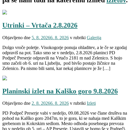
Utrinki – Vrtača 2.8.2026
Objavljeno dne
5. 8. 2026
6. 8. 2026
v rubriki
Galerija
Dolgo vroče poletje. Visokogorje ponuja ohladitev, a le če se zgodaj
odpraviš na pot. Tako smo se v nedeljo, 2.8.2026 planinci PD
Podpeč Preserje odpravili na Vrtačo 2181 m nad Zelenico. S hojo
smo začeli ob 6. uri na Ljubelju, pod bivšo postajo žičnice na
Zelenico. Pa nismo bili sami, kar nekaj planincev je že […]
Planinski izlet na Kalško goro 9.8.2026
Objavljeno dne
2. 8. 2026
6. 8. 2026
v rubriki
Izleti
PD Podpeč Preserje vabi v nedeljo, 09.08.2026 vse člane društva na
pohod na Kalško goro 2047m, to je gora, ki se nahaja med Kalškim
grebenom in Kokrskim sedlom. Mesto odhoda posebnega prevoza
bo v nedeljo ob 5. uri – AP Preserje. Ustavili se bomo še v Podpeči,