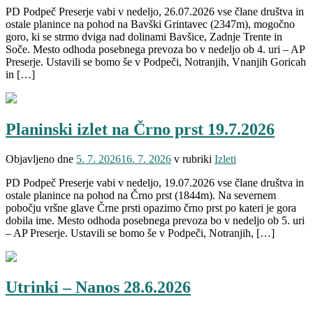
PD Podpeč Preserje vabi v nedeljo, 26.07.2026 vse člane društva in
ostale planince na pohod na Bavški Grintavec (2347m), mogočno
goro, ki se strmo dviga nad dolinami Bavšice, Zadnje Trente in
Soče. Mesto odhoda posebnega prevoza bo v nedeljo ob 4. uri – AP
Preserje. Ustavili se bomo še v Podpeči, Notranjih, Vnanjih Goricah
in […]
Planinski izlet na Črno prst 19.7.2026
Objavljeno dne
5. 7. 2026
16. 7. 2026
v rubriki
Izleti
PD Podpeč Preserje vabi v nedeljo, 19.07.2026 vse člane društva in
ostale planince na pohod na Črno prst (1844m). Na severnem
pobočju vršne glave Črne prsti opazimo črno prst po kateri je gora
dobila ime. Mesto odhoda posebnega prevoza bo v nedeljo ob 5. uri
– AP Preserje. Ustavili se bomo še v Podpeči, Notranjih, […]
Utrinki – Nanos 28.6.2026