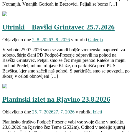
Notranjih, Vnanjih Goricah in Brezovici. Peljali se bomo […]
Utrinki – Bavški Grintavec 25.7.2026
Objavljeno dne
2. 8. 2026
3. 8. 2026
v rubriki
Galerija
V soboto 25.07.2026 smo se zaradi boljše vremenske napovedi za
soboto, štirje člani PD Podpeč-Preserje odpravili na pohod na
Bavški Grintavec. Peljali smo se čez mejni prehod Rateče in mejni
prehod Predel, mimo trdnjave Kluže, do parkirišča pred PUS
Bavšica, kjer smo začeli naš pohod. S parkirišča smo se povzpeli, po
skoraj v celoti obnovljeni […]
Planinski izlet na Rjavino 23.8.2026
Objavljeno dne
25. 7. 2026
27. 7. 2026
v rubriki
Izleti
Planinsko društvo Podpeč Preserje vabi vse svoje člane v nedeljo,
23.8.2026 na Rjavino čez Teme (2532m). Odhod v nedeljo zjutraj