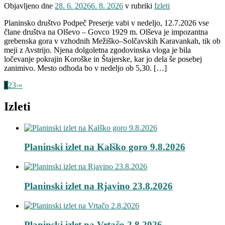
Objavljeno dne
28. 6. 2026
6. 8. 2026
v rubriki
Izleti
Planinsko društvo Podpeč Preserje vabi v nedeljo, 12.7.2026 vse
člane društva na Olševo – Govco 1929 m. Olševa je impozantna
grebenska gora v vzhodnih Mežiško–Solčavskih Karavankah, tik ob
meji z Avstrijo. Njena dolgoletna zgodovinska vloga je bila
ločevanje pokrajin Koroške in Štajerske, kar jo dela še posebej
zanimivo. Mesto odhoda bo v nedeljo ob 5,30. […]
1
2
3
›
»
Izleti
Planinski izlet na Kalško goro 9.8.2026
Planinski izlet na Rjavino 23.8.2026
Planinski izlet na Vrtačo 2.8.2026