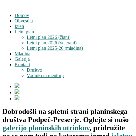
Domov
Obvestila
Izleti
Letni plan
Letni plan 2026 (člani)
Letni plan 2026 (veterani)
Letni plan 2025-26 (mladina)
Mladina
Galerija
Kontakt
Društvo
Vodniki in mentorji
Dobrodošli na spletni strani planinskega
društva Podpeč-Preserje. Oglejte si našo
galerijo planinskih utrinkov
, pridružite
pa se nam tudi na kateremu izmed
izletov
.