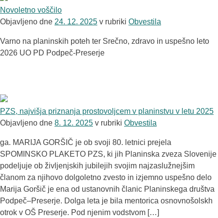
Novoletno voščilo
Objavljeno dne
24. 12. 2025
v rubriki
Obvestila
Varno na planinskih poteh ter Srečno, zdravo in uspešno leto
2026 UO PD Podpeč-Preserje
PZS, najvišja priznanja prostovoljcem v planinstvu v letu 2025
Objavljeno dne
8. 12. 2025
v rubriki
Obvestila
ga. MARIJA GORŠIČ je ob svoji 80. letnici prejela
SPOMINSKO PLAKETO PZS, ki jih Planinska zveza Slovenije
podeljuje ob življenjskih jubilejih svojim najzaslužnejšim
članom za njihovo dolgoletno zvesto in izjemno uspešno delo
Marija Goršič je ena od ustanovnih članic Planinskega društva
Podpeč–Preserje. Dolga leta je bila mentorica osnovnošolskh
otrok v OŠ Preserje. Pod njenim vodstvom […]