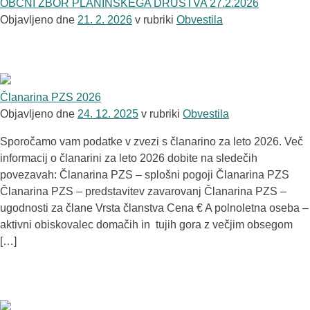
OBČNI ZBOR PLANINSKEGA DRUŠTVA 27.2.2026
Objavljeno dne
21. 2. 2026
v rubriki
Obvestila
Članarina PZS 2026
Objavljeno dne
24. 12. 2025
v rubriki
Obvestila
Sporočamo vam podatke v zvezi s članarino za leto 2026. Več
informacij o članarini za leto 2026 dobite na sledečih
povezavah: Članarina PZS – splošni pogoji Članarina PZS
Članarina PZS – predstavitev zavarovanj Članarina PZS –
ugodnosti za člane Vrsta članstva Cena € A polnoletna oseba –
aktivni obiskovalec domačih in tujih gora z večjim obsegom
[…]