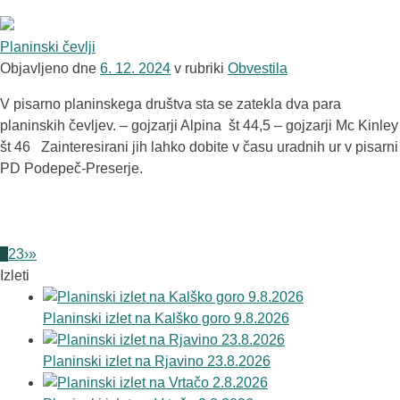
Planinski čevlji
Objavljeno dne
6. 12. 2024
v rubriki
Obvestila
V pisarno planinskega društva sta se zatekla dva para
planinskih čevljev. – gojzarji Alpina št 44,5 – gojzarji Mc Kinley
št 46 Zainteresirani jih lahko dobite v času uradnih ur v pisarni
PD Podepeč-Preserje.
1
2
3
›
»
Izleti
Planinski izlet na Kalško goro 9.8.2026
Planinski izlet na Rjavino 23.8.2026