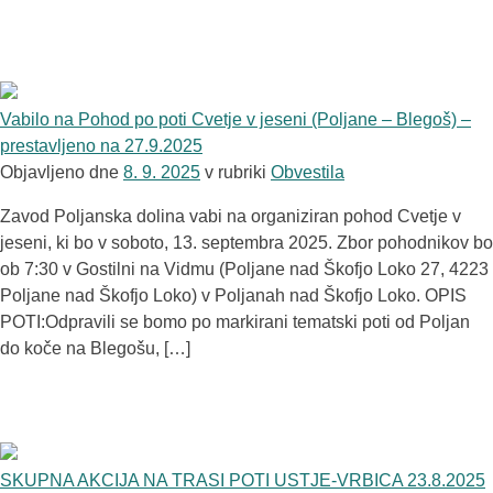
Vabilo na Pohod po poti Cvetje v jeseni (Poljane – Blegoš) –
prestavljeno na 27.9.2025
Objavljeno dne
8. 9. 2025
v rubriki
Obvestila
Zavod Poljanska dolina vabi na organiziran pohod Cvetje v
jeseni, ki bo v soboto, 13. septembra 2025. Zbor pohodnikov bo
ob 7:30 v Gostilni na Vidmu (Poljane nad Škofjo Loko 27, 4223
Poljane nad Škofjo Loko) v Poljanah nad Škofjo Loko. OPIS
POTI:Odpravili se bomo po markirani tematski poti od Poljan
do koče na Blegošu, […]
SKUPNA AKCIJA NA TRASI POTI USTJE-VRBICA 23.8.2025