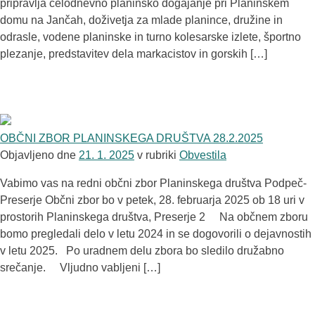
pripravlja celodnevno planinsko dogajanje pri Planinskem
domu na Jančah, doživetja za mlade planince, družine in
odrasle, vodene planinske in turno kolesarske izlete, športno
plezanje, predstavitev dela markacistov in gorskih […]
OBČNI ZBOR PLANINSKEGA DRUŠTVA 28.2.2025
Objavljeno dne
21. 1. 2025
v rubriki
Obvestila
Vabimo vas na redni občni zbor Planinskega društva Podpeč-
Preserje Občni zbor bo v petek, 28. februarja 2025 ob 18 uri v
prostorih Planinskega društva, Preserje 2 Na občnem zboru
bomo pregledali delo v letu 2024 in se dogovorili o dejavnostih
v letu 2025. Po uradnem delu zbora bo sledilo družabno
srečanje. Vljudno vabljeni […]