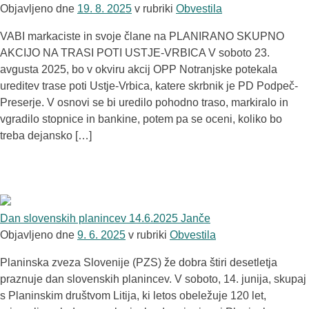
Objavljeno dne
19. 8. 2025
v rubriki
Obvestila
VABI markaciste in svoje člane na PLANIRANO SKUPNO
AKCIJO NA TRASI POTI USTJE-VRBICA V soboto 23.
avgusta 2025, bo v okviru akcij OPP Notranjske potekala
ureditev trase poti Ustje-Vrbica, katere skrbnik je PD Podpeč-
Preserje. V osnovi se bi uredilo pohodno traso, markiralo in
vgradilo stopnice in bankine, potem pa se oceni, koliko bo
treba dejansko […]
Dan slovenskih planincev 14.6.2025 Janče
Objavljeno dne
9. 6. 2025
v rubriki
Obvestila
Planinska zveza Slovenije (PZS) že dobra štiri desetletja
praznuje dan slovenskih planincev. V soboto, 14. junija, skupaj
s Planinskim društvom Litija, ki letos obeležuje 120 let,