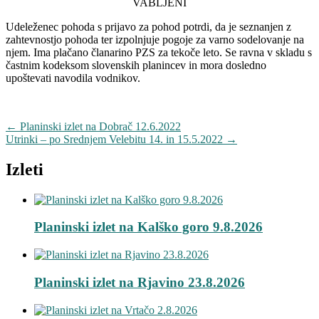
VABLJENI
Udeleženec pohoda s prijavo za pohod potrdi, da je seznanjen z
zahtevnostjo pohoda ter izpolnjuje pogoje za varno sodelovanje na
njem. Ima plačano članarino PZS za tekoče leto. Se ravna v skladu s
častnim kodeksom slovenskih planincev in mora dosledno
upoštevati navodila vodnikov.
Navigacija
←
Planinski izlet na Dobrač 12.6.2022
Utrinki – po Srednjem Velebitu 14. in 15.5.2022
→
objav
Izleti
Planinski izlet na Kalško goro 9.8.2026
Planinski izlet na Rjavino 23.8.2026