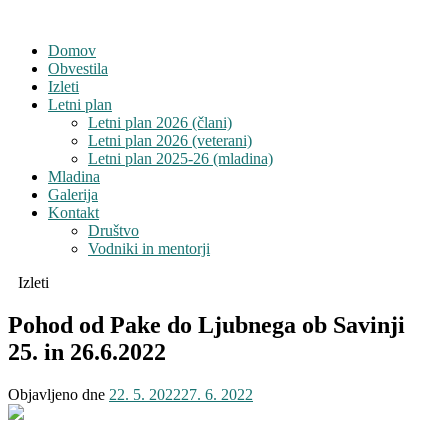
Domov
Obvestila
Izleti
Letni plan
Letni plan 2026 (člani)
Letni plan 2026 (veterani)
Letni plan 2025-26 (mladina)
Mladina
Galerija
Kontakt
Društvo
Vodniki in mentorji
Izleti
Pohod od Pake do Ljubnega ob Savinji
25. in 26.6.2022
Objavljeno dne
22. 5. 2022
27. 6. 2022