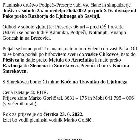
Planinsko društvo Podpeč–Preserje vabi vse člane in simpatizerje
društva v
soboto 25. in nedeljo 26.6.2022 po poti XIV. divizije od
Pake preko Razborja do Ljubnega
ob Savinji.
Odhod v soboto zjutraj je: Preserje- 06 uri – pred OŠ Preserje
Ustavili se bomo tudi v Kamniku, Podpeči, Notranjih, Vnanjih
Goricah in na Brezovici.
Peljali se bomo pod Trojanami, nato mimo Velenja do vasi Paka. Od
tu se bomo podali po hribovitem svetu do
vasice Cirkovce
, nato do
Plešivca
in dalje preko
Metula
do
Arnežnika
in nato preko
Razborja
do
Slemena
in
Smrekovca
. Prenočili bom v
Koči na
Smrekovcu
.
S Smrekovca bomo šli mimo
Koče na Travniku do Ljubnega
Cena izleta je 40 EUR.
Prijave zbira Marko Goršič tel. 3631 – 175 in Mobi 041 795 – 006
(v večernih urah)
Rok za prijave je do
četrtka 23. 6. 2022.
Izlet bo vodil planinski vodnik Marko Goršič .