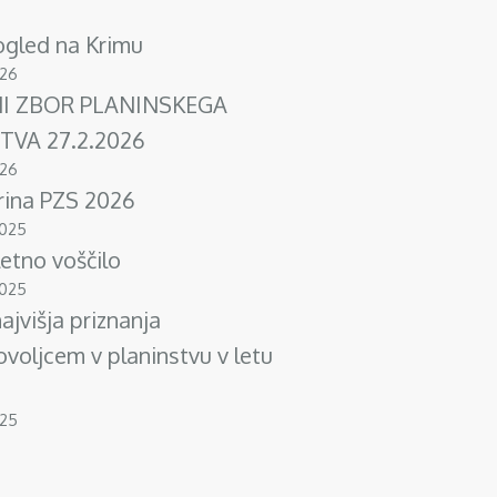
ogled na Krimu
026
I ZBOR PLANINSKEGA
TVA 27.2.2026
026
rina PZS 2026
2025
etno voščilo
2025
ajvišja priznanja
ovoljcem v planinstvu v letu
025