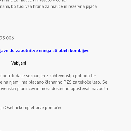
nami, bo tudi vsa hrana za malice in rezervna pijača
 795 006
jave do zapolnitve enega ali obeh kombijev.
Vabljeni
 potrdi, da je seznanjen z zahtevnostjo pohoda ter
je na njem. Ima plačano članarino PZS za tekoče leto. Se
ovenskih planincev in mora dosledno upoštevati navodila
j »Osebni komplet prve pomoči«