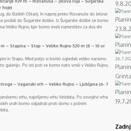
Oštarije 929 m – Rizvanuša – Jelova ruja – Šugarska
9.8.2
r hoje)
jug, do Baških Oštarij. In naprej preko Rizvanuše do Jelove
Planin
 se podali do Šugarske dolibe. Iz Šugarske dolibe se bomo
li na Veliko Rujno, kjer bomo imeli namestitev za dva dni
23.8.
Planin
0 m – Stapina – Stap – Veliko Rujno 520 m (8 – 10 ur
apini in Stapu. Med potjo si bomo ogledali veliko naravno
 galerijo. Po isti poti se bomo nato vrnili v Veliko Rujno,
Planin
Grint
 Struge – Vaganski vrh – Veliko Rujno – Ljubljana (6- 7
Planin
anskemu vrhu, najvišjemu vrhu Velebita. Po osvojitvi vrha
19.7.
skih urah bomo odjadrali proti domu s polnim
bita.
Zadnj