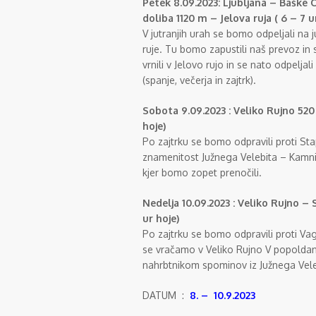
Petek 8.09.2023: Ljubljana – Baške 
doliba 1120 m – Jelova ruja ( 6 – 7 u
V jutranjih urah se bomo odpeljali na 
ruje. Tu bomo zapustili naš prevoz in
vrnili v Jelovo rujo in se nato odpelja
(spanje, večerja in zajtrk).
Sobota 9.09.2023 : Veliko Rujno 52
hoje)
Po zajtrku se bomo odpravili proti St
znamenitost Južnega Velebita – Kamnito
kjer bomo zopet prenočili.
Nedelja 10.09.2023 : Veliko Rujno –
ur hoje)
Po zajtrku se bomo odpravili proti Vag
se vračamo v Veliko Rujno V popoldan
nahrbtnikom spominov iz Južnega Vele
DATUM :
8. – 10.9.2023