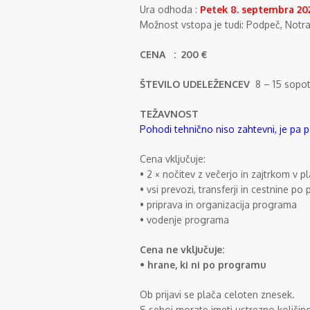
Ura odhoda :
Petek 8. septembra 202
Možnost vstopa je tudi: Podpeč, Notra
CENA : 200 €
ŠTEVILO UDELEŽENCEV
8 – 15 sopo
TEŽAVNOST
Pohodi tehnično niso zahtevni, je pa po
Cena vključuje:
• 2 × nočitev z večerjo in zajtrkom v p
• vsi prevozi, transferji in cestnine p
• priprava in organizacija programa
• vodenje programa
Cena ne vključuje:
• hrane, ki ni po programu
Ob prijavi se plača celoten znesek.
S seboj morate imeti ustrezno količino