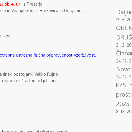
3 ob 4. uri
iz Preserja.
nje in Vnanje Gorice, Brezovica in Dolgi most.
Daljn
13. 6. 2
OBČN
tnikov
DRUŠ
21. 2. 2
Člana
trebna ustrezna fizična pripravljenost-vzdržljivost.
24. 12. 
Novol
laninski postojanki Veliko Rujno
24. 12. 
o programu s štartom v Ljubljani
PZS, n
prost
2025
8. 12. 2
 hrane za malice ( ni všteto v ceno)