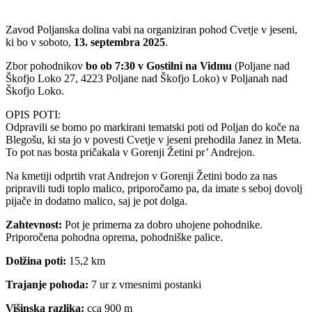
Zavod Poljanska dolina vabi na organiziran pohod Cvetje v jeseni,
ki bo v soboto,
13. septembra 2025
.
Zbor pohodnikov
bo ob 7:30 v Gostilni na Vidmu
(Poljane nad
Škofjo Loko 27, 4223 Poljane nad Škofjo Loko) v Poljanah nad
Škofjo Loko.
OPIS POTI:
Odpravili se bomo po markirani tematski poti od Poljan do koče na
Blegošu, ki sta jo v povesti Cvetje v jeseni prehodila Janez in Meta.
To pot nas bosta pričakala v Gorenji Žetini pr’ Andrejon.
Na kmetiji odprtih vrat Andrejon v Gorenji Žetini bodo za nas
pripravili tudi toplo malico, priporočamo pa, da imate s seboj dovolj
pijače in dodatno malico, saj je pot dolga.
Zahtevnost:
Pot je primerna za dobro uhojene pohodnike.
Priporočena pohodna oprema, pohodniške palice.
Dolžina poti:
15,2 km
Trajanje pohoda:
7 ur z vmesnimi postanki
Višinska razlika:
cca 900 m