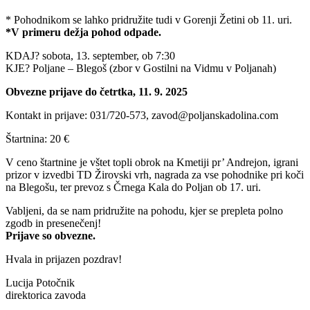
* Pohodnikom se lahko pridružite tudi v Gorenji Žetini ob 11. uri.
*V primeru dežja pohod odpade.
KDAJ? sobota, 13. september, ob 7:30
KJE? Poljane – Blegoš (zbor v Gostilni na Vidmu v Poljanah)
Obvezne prijave do četrtka, 11. 9. 2025
Kontakt in prijave: 031/720-573, zavod@poljanskadolina.com
Štartnina: 20 €
V ceno štartnine je vštet topli obrok na Kmetiji pr’ Andrejon, igrani
prizor v izvedbi TD Žirovski vrh, nagrada za vse pohodnike pri koči
na Blegošu, ter prevoz s Črnega Kala do Poljan ob 17. uri.
Vabljeni, da se nam pridružite na pohodu, kjer se prepleta polno
zgodb in presenečenj!
Prijave so obvezne.
Hvala in prijazen pozdrav!
Lucija Potočnik
direktorica zavoda