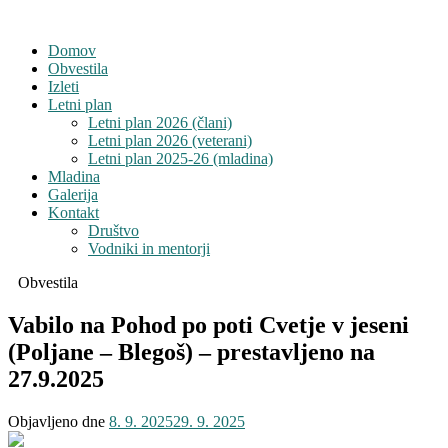
Domov
Obvestila
Izleti
Letni plan
Letni plan 2026 (člani)
Letni plan 2026 (veterani)
Letni plan 2025-26 (mladina)
Mladina
Galerija
Kontakt
Društvo
Vodniki in mentorji
Obvestila
Vabilo na Pohod po poti Cvetje v jeseni
(Poljane – Blegoš) – prestavljeno na
27.9.2025
Objavljeno dne
8. 9. 2025
29. 9. 2025