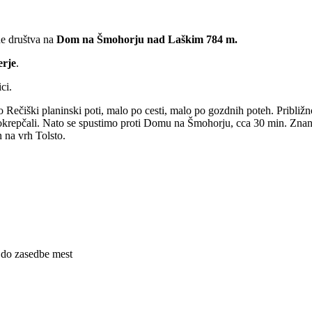
e društva na
Dom na Šmohorju nad Laškim 784 m.
erje
.
ci.
 Rečiški planinski poti, malo po cesti, malo po gozdnih poteh. Pribli
 okrepčali. Nato se spustimo proti Domu na Šmohorju, cca 30 min. Znan 
n na vrh Tolsto.
) do zasedbe mest