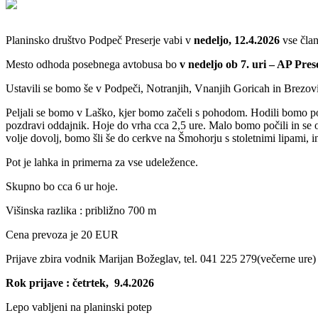
Planinsko društvo Podpeč Preserje vabi v
nedeljo, 12.4.2026
vse član
Mesto odhoda posebnega avtobusa bo
v nedeljo ob 7. uri – AP Pres
Ustavili se bomo še v Podpeči, Notranjih, Vnanjih Goricah in Brezovi
Peljali se bomo v Laško, kjer bomo začeli s pohodom. Hodili bomo po
pozdravi oddajnik. Hoje do vrha cca 2,5 ure. Malo bomo počili in se
volje dovolj, bomo šli še do cerkve na Šmohorju s stoletnimi lipami, i
Pot je lahka in primerna za vse udeležence.
Skupno bo cca 6 ur hoje.
Višinska razlika : približno 700 m
Cena prevoza je 20 EUR
Prijave zbira vodnik Marijan Božeglav, tel. 041 225 279(večerne ure
Rok prijave : četrtek, 9.4.2026
Lepo vabljeni na planinski potep