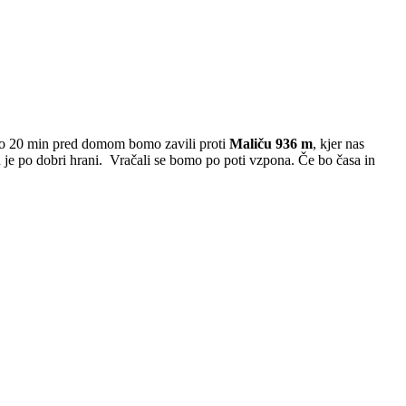
žno 20 min pred domom bomo zavili proti
Maliču
936 m
, kjer nas
je po dobri hrani. Vračali se bomo po poti vzpona. Če bo časa in