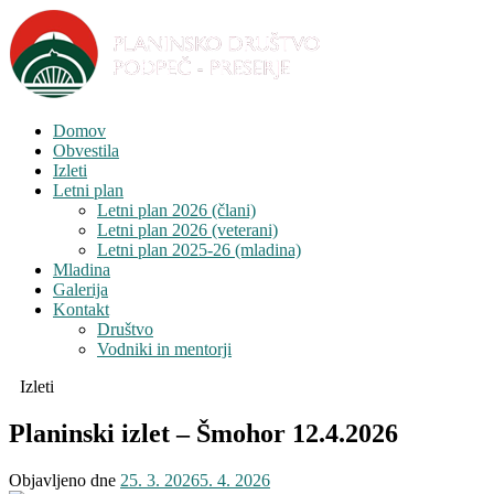
Domov
Obvestila
Izleti
Letni plan
Letni plan 2026 (člani)
Letni plan 2026 (veterani)
Letni plan 2025-26 (mladina)
Mladina
Galerija
Kontakt
Društvo
Vodniki in mentorji
Izleti
Planinski izlet – Šmohor 12.4.2026
Objavljeno dne
25. 3. 2026
5. 4. 2026