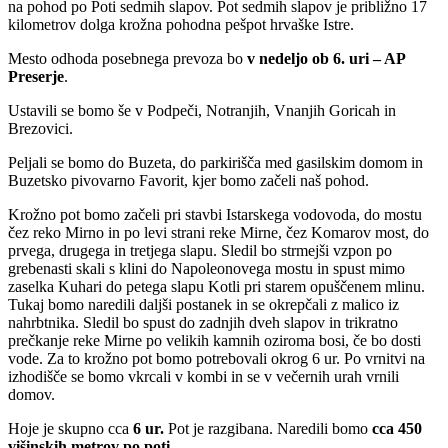
na pohod po Poti sedmih slapov. Pot sedmih slapov je približno 17
kilometrov dolga krožna pohodna pešpot hrvaške Istre.
Mesto odhoda posebnega prevoza bo
v nedeljo ob 6. uri – AP
Preserje
.
Ustavili se bomo še v Podpeči, Notranjih, Vnanjih Goricah in
Brezovici.
Peljali se bomo do Buzeta, do parkirišča med gasilskim domom in
Buzetsko pivovarno Favorit, kjer bomo začeli naš pohod.
Krožno pot bomo začeli pri stavbi Istarskega vodovoda, do mostu
čez reko Mirno in po levi strani reke Mirne, čez Komarov most, do
prvega, drugega in tretjega slapu. Sledil bo strmejši vzpon po
grebenasti skali s klini do Napoleonovega mostu in spust mimo
zaselka Kuhari do petega slapu Kotli pri starem opuščenem mlinu.
Tukaj bomo naredili daljši postanek in se okrepčali z malico iz
nahrbtnika. Sledil bo spust do zadnjih dveh slapov in trikratno
prečkanje reke Mirne po velikih kamnih oziroma bosi, če bo dosti
vode. Za to krožno pot bomo potrebovali okrog 6 ur. Po vrnitvi na
izhodišče se bomo vkrcali v kombi in se v večernih urah vrnili
domov.
Hoje je skupno cca
6 ur.
Pot je razgibana. Naredili bomo
cca 450
višinskih metrov po poti.