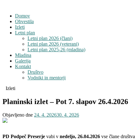
Domov
Obvestila
Izleti
Letni plan
Letni plan 2026 (člani)
Letni plan 2026 (veterani)
Letni plan 2025-26 (mladina)
Mladina
Galerija
Kontakt
Društvo
Vodniki in mentorji
Izleti
Planinski izlet – Pot 7. slapov 26.4.2026
Objavljeno dne
24. 4. 2026
30. 4. 2026
PD Podpeč Preserje
vabi v
nedeljo, 26.04.2026
vse člane društva