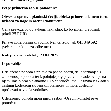
Pot je
primerna za vse pohodnike
.
Obvezna oprema :
planinski čevlji, obleka primerna letnem času,
brisača za noge in osebni dokument
.
Cena prevoza bo objavljena naknadno, ko bo izbran prevoznik
(okoli 25 EUR).
Prijave zbira planinski vodnik Ivan Grizold, tel. 041 349 592
(večerne ure), do zasedbe mest.
Rok prijave : četrtek, 23.04.2026
Lepo vabljeni
Udeleženec pohoda s prijavo za pohod potrdi, da je seznanjen z
zahtevnostjo pohoda ter izpolnjuje pogoje za varno sodelovanje na
njem. Ima plačano članarino PZS za tekoče leto. Se ravna v skladu s
častnim kodeksom slovenskih planincev in mora dosledno
upoštevati navodila vodnikov.
Udeleženec pohoda mora imeti s seboj »Osebni komplet prve
pomoči«