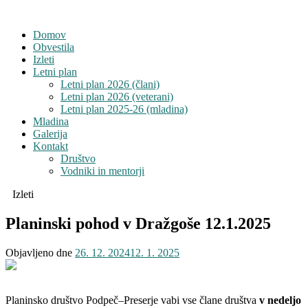
Domov
Obvestila
Izleti
Letni plan
Letni plan 2026 (člani)
Letni plan 2026 (veterani)
Letni plan 2025-26 (mladina)
Mladina
Galerija
Kontakt
Društvo
Vodniki in mentorji
Izleti
Planinski pohod v Dražgoše 12.1.2025
Objavljeno dne
26. 12. 2024
12. 1. 2025
Planinsko društvo Podpeč–Preserje vabi vse člane društva
v nedeljo