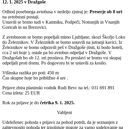
12. 1. 2025 v Dražgoše
Odhod posebnega avtobusa v nedeljo zjutraj je:
Preserje ob 8 uri
na avtobusni postaji.
Ustavili se bomo tudi v Kamniku, Podpeči, Notranjih in Vnanjih
Goricah in na Brezovici.
Z avtobusom se bomo popeljali mimo Ljubljane, skozi Škofjo Loko
do Železnikov. V Železnikih se bomo ustavili na jutranji kavici. Iz
Železnikov se bomo odpravili peš v Dražgoše (tisti, ki bodo hoteli,
cca 2 uri hoje ), ostale pa bo avtobus odpeljal v Dražgoše. V
Dražgošah bo ob 12. uri proslava. Po proslavi se bomo vsi skupaj
odpeljali proti domu. Po dogovoru bi se ustavili za kosilo.
Višinska razlika po poti: 450 m
Čas skupne hoje bo približno 4 ure .
Prijave zbira planinski vodnik Rudi Bevc na tel.: 031 691 891
Cena izleta: 25 EUR
Rok za prijave je do
četrtka 9. 1. 2025.
Vabljeni
Udeleženec pohoda s prijavo za pohod potrdi, da je seznanjen z
zahtevnostjo pohoda ter izpolnjuje pogoje za varno sodelovanje na