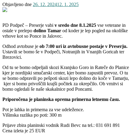
Objavljeno dne
26. 12. 2024
12. 1. 2025
PD Podpeč – Preserje vabi
v sredo dne 8.1.2025
vse veterane in
ostale v prelepo
dolino Tamar
od koder je lep pogled na okoliške
vrhove kot so Ponce in Jalovec.
Odhod avtobuse je
ob 7:00 uri iz avtobusne postaje v Preserju.
Ustavili se bomo še v Podpeči, Notranjih in Vnanjih Goricah ter
Brezovici.
Od tu se bomo odpeljali skozi Kranjsko Goro in Rateče do Planice
kjer je nordijski smučarski center, kjer bomo zapustili prevoz. O tu
se bomo odpravili po pešpoti skozi lepo dolino do koče v Tamarju,
kjer si bomo privoščili krajši počitek za okrepčilo. Ob vrnitvi si
bomo ogledali še naše skakalnice pod Poncami.
Priporočena je planinska oprema primerna letnemu času.
Pot je lahka in primerna za vse udeležence.
Višinska razlika po poti: 300 m
Prijave zbira planinski vodnik Rudi Bevc na tel.: 031 691 891
Cena izleta je 25 EUR