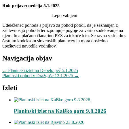
Rok prijave: nedelja 5.1.2025
Lepo vabljeni
Udeleženec pohoda s prijavo za pohod potrdi, da je seznanjen z
zahtevnostjo pohoda ter izpolnjuje pogoje za varno sodelovanje na
njem. Ima plačano članarino PZS za tekoče leto. Se ravna v skladu s
častnim kodeksom slovenskih planincev in mora dosledno
upoštevati navodila vodnikov.
Navigacija objav
←
Planinski izlet na Debelo peč 5.1.2025
Planinski pohod v Dražgoše 12.1.2025
→
Izleti
Planinski izlet na Kalško goro 9.8.2026