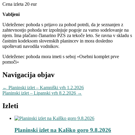
Cena izleta 20 eur
Vabljeni
Udeleženec pohoda s prijavo za pohod potrdi, da je seznanjen z
zahtevnostjo pohoda ter izpolnjuje pogoje za varno sodelovanje na
njem. Ima plačano članarino PZS za tekoče leto. Se ravna v skladu s
častnim kodeksom slovenskih planincev in mora dosledno
upoštevati navodila vodnikov.
Udeleženec pohoda mora imeti s seboj »Osebni komplet prve
pomoči«
Navigacija objav
←
Planinski izlet – Kamniški vrh 1.2.2026
Planinski izlet – Lipanski vrh 8.2.2026
→
Izleti
Planinski izlet na Kalško goro 9.8.2026