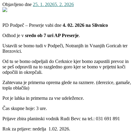
Objavljeno dne
25. 1. 2026
5. 2. 2026
PD Podpeč – Preserje vabi dne
4. 02. 2026 na Slivnico
Odhod je v
sredo ob 7 uri AP Preserje
.
Ustavili se bomo tudi v Podpeči, Notranjih in Vnanjih Goricah ter
Brezovici.
Od tu se bomo odpeljali do Cerknice kjer bomo zapustili prevoz in
se peš odpravili na to razgledno goro kjer se bomo v prijetni koči
odpočili in okrepčali.
Zahtevana je primerna oprema glede na razmere. (derezice, gamaše,
topla oblačila)
Pot je lahka in primerna za vse udeležence.
Čas skupne hoje: 3 ure.
Prijave zbira planinski vodnik Rudi Bevc na tel.: 031 691 891
Rok za prijave: nedelja 1.02. 2026.