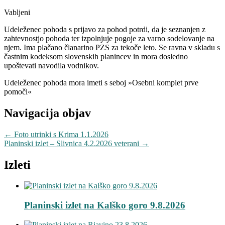
Vabljeni
Udeleženec pohoda s prijavo za pohod potrdi, da je seznanjen z
zahtevnostjo pohoda ter izpolnjuje pogoje za varno sodelovanje na
njem. Ima plačano članarino PZS za tekoče leto. Se ravna v skladu s
častnim kodeksom slovenskih planincev in mora dosledno
upoštevati navodila vodnikov.
Udeleženec pohoda mora imeti s seboj »Osebni komplet prve
pomoči«
Navigacija objav
←
Foto utrinki s Krima 1.1.2026
Planinski izlet – Slivnica 4.2.2026 veterani
→
Izleti
Planinski izlet na Kalško goro 9.8.2026