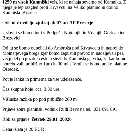
1259 m visok Kamniški vrh
, ki se nahaja severno od Kamnika. Z
njega je lep razgled proti Krvavcu, na Veliko planino in dolino
Kamniške Bistrice.
Odhod
v nedeljo zjutraj ob 07 uri AP Preserje
.
Ustavili se bomo tudi v Podpeči, Notranjih in Vnanjih Goricah ter
Brezovici.
Od tu se bomo odpeljali do Ambroža pod Krvavcem in naprej do
Molnarjevega brega kjer bomo zapustili prevoz in nadaljevali peš,
večji del po gozdni cesti in stezi do Kamniškega vrha, za kar bomo
potrebovali približno 1uro in 30 min. Vrnili se bomo preko planine
Osredek.
Pot je lahka in primerna za vse udeležence.
Čas skupne hoje cca 3:30 ure.
Višinska razlika po poti približno 200 m
Prijave zbira planinski vodnik Rudi Bevc na tel.: 031 691 891
Rok za prijave:
četrtek 29.01. 20026
Cena izleta je 20 EUR