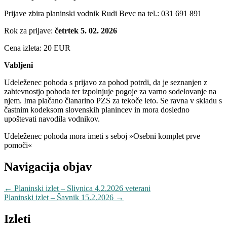
Prijave zbira planinski vodnik Rudi Bevc na tel.: 031 691 891
Rok za prijave:
četrtek 5. 02. 2026
Cena izleta: 20 EUR
Vabljeni
Udeleženec pohoda s prijavo za pohod potrdi, da je seznanjen z
zahtevnostjo pohoda ter izpolnjuje pogoje za varno sodelovanje na
njem. Ima plačano članarino PZS za tekoče leto. Se ravna v skladu s
častnim kodeksom slovenskih planincev in mora dosledno
upoštevati navodila vodnikov.
Udeleženec pohoda mora imeti s seboj »Osebni komplet prve
pomoči«
Navigacija objav
←
Planinski izlet – Slivnica 4.2.2026 veterani
Planinski izlet – Šavnik 15.2.2026
→
Izleti