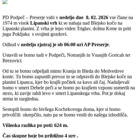
PD Podpeč – Preserje vabi v
nedeljo dne 8. 02. 2026
vse člane na
1974 m visok
Lipanski
vrh
ki se nahaja nad Blejsko kočo na
Lipanski planini. Z vrha je lepo viden Triglav, dolina Krme in priti
jugu Pokljuka s svojimi gozdovi.
Odhod v
nedeljo zjutraj je ob 06:00 uri AP Preserje
.
Ustavili se bomo tudi v Podpeči, Notranjih in Vnanjih Goricah ter
Brezovici.
Od tu se bomo odpeljali mimo Kranja in Bleda do Medvedove
konte. Tu bomo zapustili prevoz in se odpravili do Blejske koče na
planini Lipanca, kjer bo krajši počitek za kavo ali čaj. Nadaljevali
bomo v smeri Debele peči a se bomo po krajšem vzponu usmerili na
stezo, ki zavije rahli levo v smeri Lipanskega vrha. Pot je dokaj
strma in razgledna.
Sestopili bomo do bivšega Kocbekovega doma, kjer si bomo
privoščili okrepčilo, nato pa se bomo vrnili do našega izhodišča.
Višinska razlika po poti: 624 m.
Čas skupne hoje bo približno 4 ure .