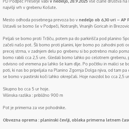
PD Podpeč Preserje vabi
v nedeljo, 28.9.2025
vse člane društva na
najvišji vrh v grebenu Košute.
Mesto odhoda posebnega prevoza bo v
nedeljo ob 6,30 uri – AP P
Ustavili se bomo še v Podpeči, Notranjih, Vnanjih Goricah in Brezovic
Peljali se bomo proti Tržiču, potem pa do parkirišča pod planino Sp
začeli našo pot. Šli bomo proti planini, kjer bomo po zahodni poti odš
precej strma, v zadnjem delu po grebenu si bo potrebno malo poma
bomo rabili cca 2,5 ure. Gledali bomo lahko po celotnem grebenu, 
odvisno od vremena pa lahko še kam dlje. Po počitku in malici se 
poti, ki nas bo pripeljala na Planino Zgornja Dolga njiva, od tam pa
se bomo v pastirski koči lahko okrepčali. Hoje navzdol bo cca 2,5 u
Skupno bo cca 5 ur hoje.
Višinska razlika : približno 900 m
Pot je primerna za vse pohodnike.
Obvezna oprema : planinski čevlji, obleka primerna letnem čas