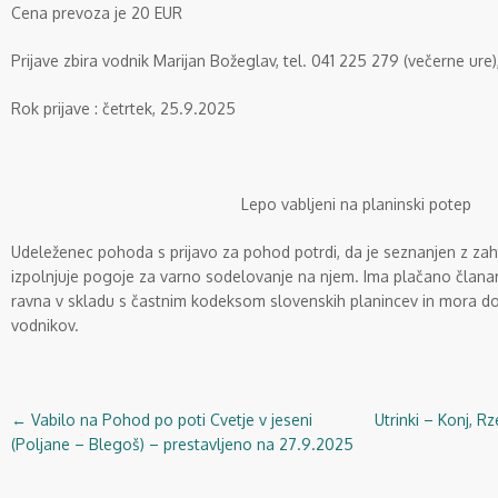
Cena prevoza je 20 EUR
Prijave zbira vodnik Marijan Božeglav, tel. 041 225 279 (večerne ure
Rok prijave : četrtek, 25.9.2025
Lepo vabljeni na planinski potep
Udeleženec pohoda s prijavo za pohod potrdi, da je seznanjen z za
izpolnjuje pogoje za varno sodelovanje na njem. Ima plačano člana
ravna v skladu s častnim kodeksom slovenskih planincev in mora d
vodnikov.
←
Vabilo na Pohod po poti Cvetje v jeseni
Utrinki – Konj, R
Navigacija
(Poljane – Blegoš) – prestavljeno na 27.9.2025
objav