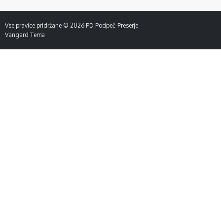
Vse pravice pridržane © 2026
PD Podpeč-Preserje
Vangard Tema