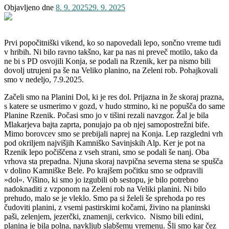
Objavljeno dne
8. 9. 2025
29. 9. 2025
Prvi popočitniški vikend, ko so napovedali lepo, sončno vreme tudi
v hribih. Ni bilo ravno takšno, kar pa nas ni preveč motilo, tako da
ne bi s PD osvojili Konja, se podali na Rzenik, ker pa nismo bili
dovolj utrujeni pa še na Veliko planino, na Zeleni rob. Pohajkovali
smo v nedeljo, 7.9.2025.
Začeli smo na Planini Dol, ki je res dol. Prijazna in že skoraj prazna,
s katere se usmerimo v gozd, v hudo strmino, ki ne popušča do same
Planine Rzenik. Počasi smo jo v tišini rezali navzgor. Žal je bila
Mlakarjeva bajta zaprta, ponujajo pa ob njej samopostrežni bife.
Mimo borovcev smo se prebijali naprej na Konja. Lep razgledni vrh
pod okriljem najvišjih Kamniško Savinjskih Alp. Ker je pot na
Rzenik lepo počiščena z vseh strani, smo se podali še nanj. Oba
vrhova sta prepadna. Njuna skoraj navpična severna stena se spušča
v dolino Kamniške Bele. Po krajšem počitku smo se odpravili
»dol«. Višino, ki smo jo izgubili ob sestopu, je bilo potrebno
nadoknaditi z vzponom na Zeleni rob na Veliki planini. Ni bilo
prehudo, malo se je vleklo. Smo pa si želeli še sprehoda po res
čudoviti planini, z vsemi pastirskimi kočami, živino na planinski
paši, zelenjem, jezerčki, znamenji, cerkvico. Nismo bili edini,
planina je bila polna, navkljub slabšemu vremenu. Šli smo kar čez