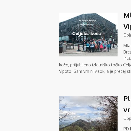
Ml
Vi
Obj
Mla
Brez
14.3
kočo, priljubljeno izletniško točko Cel
Vipoto. Sam vrh ni visok, a je precej st
Pl
vr
Obj
PD P