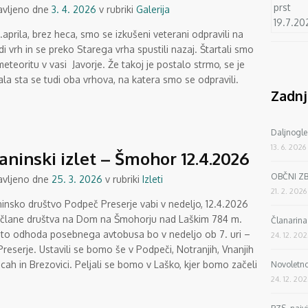
avljeno dne
3. 4. 2026
v rubriki
Galerija
.aprila, brez heca, smo se izkušeni veterani odpravili na
i vrh in se preko Starega vrha spustili nazaj. Štartali smo
meteoritu v vasi Javorje. Že takoj je postalo strmo, se je
la sta se tudi oba vrhova, na katera smo se odpravili.
Zadnj
Daljnogle
13. 6. 2026
aninski izlet – Šmohor 12.4.2026
OBČNI Z
avljeno dne
25. 3. 2026
v rubriki
Izleti
21. 2. 2026
ninsko društvo Podpeč Preserje vabi v nedeljo, 12.4.2026
 člane društva na Dom na Šmohorju nad Laškim 784 m.
Članarin
to odhoda posebnega avtobusa bo v nedeljo ob 7. uri –
24. 12. 20
reserje. Ustavili se bomo še v Podpeči, Notranjih, Vnanjih
cah in Brezovici. Peljali se bomo v Laško, kjer bomo začeli
Novoletno
24. 12. 20