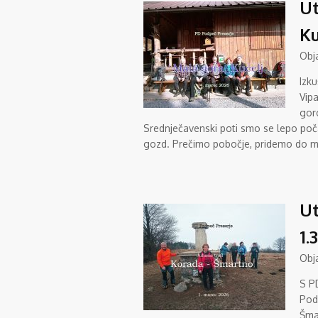
Ut
Ku
Obj
Izk
Vip
gor
Srednječavenski poti smo se lepo počas
gozd. Prečimo pobočje, pridemo do m
Ut
1.
Obj
S P
Poda
Šmar