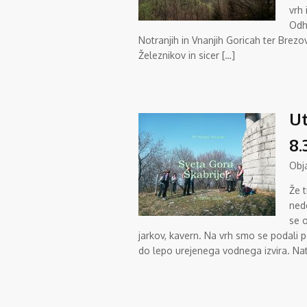
vrh 
Odho
Notranjih in Vnanjih Goricah ter Brezo
Železnikov in sicer […]
Ut
8.
Obj
Že t
nede
se o
jarkov, kavern. Na vrh smo se podali p
do lepo urejenega vodnega izvira. Nat