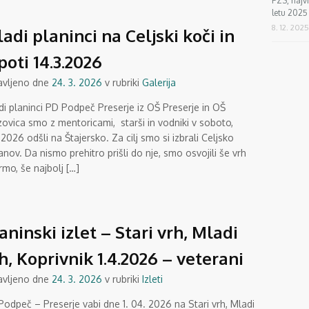
PZS, najv
letu 2025
8. 12. 2025
adi planinci na Celjski koči in
poti 14.3.2026
avljeno dne
24. 3. 2026
v rubriki
Galerija
di planinci PD Podpeč Preserje iz OŠ Preserje in OŠ
ovica smo z mentoricami, starši in vodniki v soboto,
.2026 odšli na Štajersko. Za cilj smo si izbrali Celjsko
janov. Da nismo prehitro prišli do nje, smo osvojili še vrh
rmo, še najbolj […]
aninski izlet – Stari vrh, Mladi
h, Koprivnik 1.4.2026 – veterani
avljeno dne
24. 3. 2026
v rubriki
Izleti
odpeč – Preserje vabi dne 1. 04. 2026 na Stari vrh, Mladi