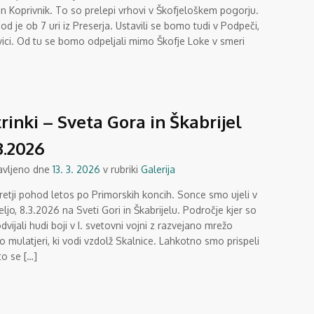
in Koprivnik. To so prelepi vrhovi v Škofjeloškem pogorju.
d je ob 7 uri iz Preserja. Ustavili se bomo tudi v Podpeči,
vici. Od tu se bomo odpeljali mimo Škofje Loke v smeri
rinki – Sveta Gora in Škabrijel
3.2026
avljeno dne
13. 3. 2026
v rubriki
Galerija
retji pohod letos po Primorskih koncih. Sonce smo ujeli v
ljo, 8.3.2026 na Sveti Gori in Škabrijelu. Področje kjer so
dvijali hudi boji v I. svetovni vojni z razvejano mrežo
o mulatjeri, ki vodi vzdolž Skalnice. Lahkotno smo prispeli
o se […]