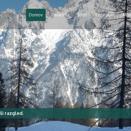
Domov
Obvestila
Izleti
Letni plan
Mla
jši razgled.