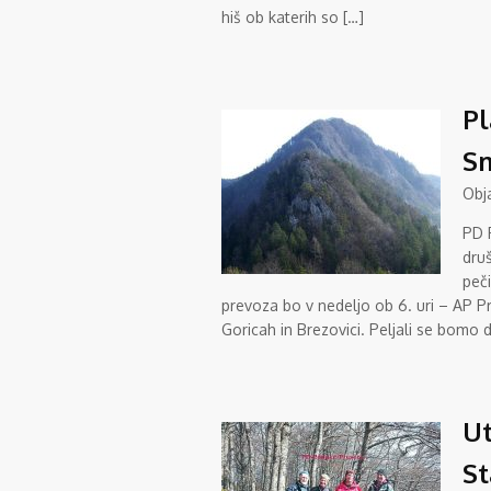
hiš ob katerih so […]
Pl
Sm
Obj
PD 
dru
peč
prevoza bo v nedeljo ob 6. uri – AP Pr
Goricah in Brezovici. Peljali se bomo d
Ut
St