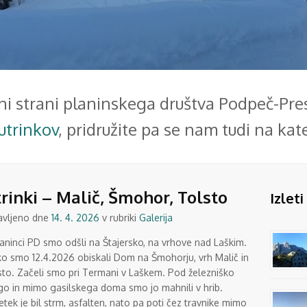
ni strani planinskega društva Podpeč-Prese
utrinkov
, pridružite pa se nam tudi na k
rinki – Malič, Šmohor, Tolsto
Izleti
avljeno dne
14. 4. 2026
v rubriki
Galerija
laninci PD smo odšli na Štajersko, na vrhove nad Laškim.
o smo 12.4.2026 obiskali Dom na Šmohorju, vrh Malič in
sto. Začeli smo pri Termani v Laškem. Pod železniško
go in mimo gasilskega doma smo jo mahnili v hrib.
tek je bil strm, asfalten, nato pa poti čez travnike mimo