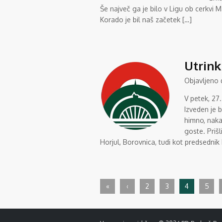
Še največ ga je bilo v Ligu ob cerkvi M
Korado je bil naš začetek […]
Utrink
Objavljeno
V petek, 27
Izveden je b
himno, naka
goste. Prišl
Horjul, Borovnica, tudi kot predsednik
«
‹
2
3
4
5