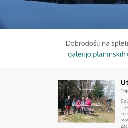
Dobrodošli na splet
galerijo planinskih 
Ut
Obj
S p
Tak
Tol
pro
Zače