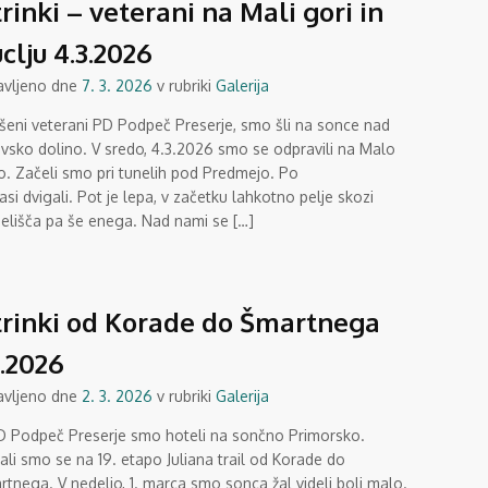
rinki – veterani na Mali gori in
clju 4.3.2026
avljeno dne
7. 3. 2026
v rubriki
Galerija
ušeni veterani PD Podpeč Preserje, smo šli na sonce nad
avsko dolino. V sredo, 4.3.2026 smo se odpravili na Malo
o. Začeli smo pri tunelih pod Predmejo. Po
i dvigali. Pot je lepa, v začetku lahkotno pelje skozi
elišča pa še enega. Nad nami se […]
rinki od Korade do Šmartnega
3.2026
avljeno dne
2. 3. 2026
v rubriki
Galerija
D Podpeč Preserje smo hoteli na sončno Primorsko.
li smo se na 19. etapo Juliana trail od Korade do
tnega. V nedeljo, 1. marca smo sonca žal videli bolj malo.