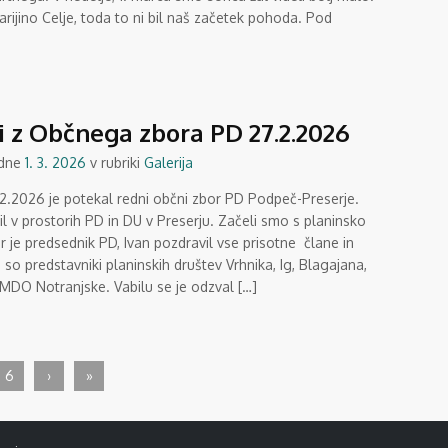
arijino Celje, toda to ni bil naš začetek pohoda. Pod
i z Občnega zbora PD 27.2.2026
 dne
1. 3. 2026
v rubriki
Galerija
.2.2026 je potekal redni občni zbor PD Podpeč-Preserje.
il v prostorih PD in DU v Preserju. Začeli smo s planinsko
r je predsednik PD, Ivan pozdravil vse prisotne člane in
i so predstavniki planinskih društev Vrhnika, Ig, Blagajana,
 MDO Notranjske. Vabilu se je odzval […]
6
›
»