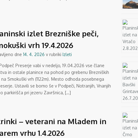
aninski izlet Brezniške peči,
okuški vrh 19.4.2026
avljeno dne
14. 4. 2026
v rubriki
Izleti
Podpeč Preserje vabi v nedeljo, 19.04.2026 vse člane
štva in ostale planince na pohod po grebenu Brezniških
i na Smokuški vrh (1122m). Mesto odhoda posebnega
eserje. Ustavili se bomo še v Podpeči, Notranjih, Vnanjih
o parkirišča pri jezeru Završnica, […]
rinki – veterani na Mladem in
arem vrhu 1.4.2026