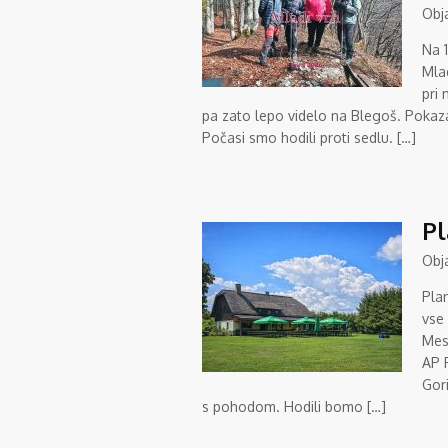
Obj
Na 1
Mlad
pri 
pa zato lepo videlo na Blegoš. Pokaza
Počasi smo hodili proti sedlu. […]
Pl
Obj
Pla
vse
Mes
AP P
Gori
s pohodom. Hodili bomo […]