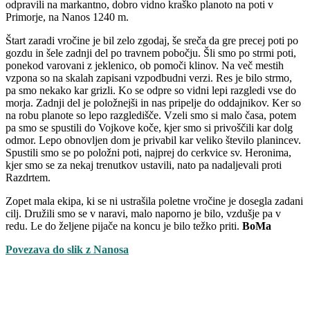
odpravili na markantno, dobro vidno kraško planoto na poti v
Primorje, na Nanos 1240 m.
Štart zaradi vročine je bil zelo zgodaj, še sreča da gre precej poti po
gozdu in šele zadnji del po travnem pobočju. Šli smo po strmi poti,
ponekod varovani z jeklenico, ob pomoči klinov. Na več mestih
vzpona so na skalah zapisani vzpodbudni verzi. Res je bilo strmo,
pa smo nekako kar grizli. Ko se odpre so vidni lepi razgledi vse do
morja. Zadnji del je položnejši in nas pripelje do oddajnikov. Ker so
na robu planote so lepo razgledišče. Vzeli smo si malo časa, potem
pa smo se spustili do Vojkove koče, kjer smo si privoščili kar dolg
odmor. Lepo obnovljen dom je privabil kar veliko število planincev.
Spustili smo se po položni poti, najprej do cerkvice sv. Heronima,
kjer smo se za nekaj trenutkov ustavili, nato pa nadaljevali proti
Razdrtem.
Zopet mala ekipa, ki se ni ustrašila poletne vročine je dosegla zadani
cilj. Družili smo se v naravi, malo naporno je bilo, vzdušje pa v
redu. Le do željene pijače na koncu je bilo težko priti.
BoMa
Povezava do slik z Nanosa