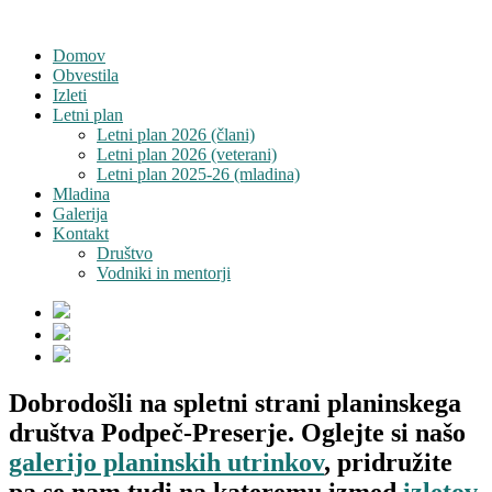
Domov
Obvestila
Izleti
Letni plan
Letni plan 2026 (člani)
Letni plan 2026 (veterani)
Letni plan 2025-26 (mladina)
Mladina
Galerija
Kontakt
Društvo
Vodniki in mentorji
Dobrodošli na spletni strani planinskega
društva Podpeč-Preserje. Oglejte si našo
galerijo planinskih utrinkov
, pridružite
pa se nam tudi na kateremu izmed
izletov
.