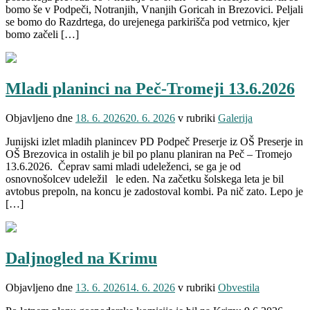
bomo še v Podpeči, Notranjih, Vnanjih Goricah in Brezovici. Peljali
se bomo do Razdrtega, do urejenega parkirišča pod vetrnico, kjer
bomo začeli […]
Mladi planinci na Peč-Tromeji 13.6.2026
Objavljeno dne
18. 6. 2026
20. 6. 2026
v rubriki
Galerija
Junijski izlet mladih planincev PD Podpeč Preserje iz OŠ Preserje in
OŠ Brezovica in ostalih je bil po planu planiran na Peč – Tromejo
13.6.2026. Čeprav sami mladi udeleženci, se ga je od
osnovnošolcev udeležil le eden. Na začetku šolskega leta je bil
avtobus prepoln, na koncu je zadostoval kombi. Pa nič zato. Lepo je
[…]
Daljnogled na Krimu
Objavljeno dne
13. 6. 2026
14. 6. 2026
v rubriki
Obvestila