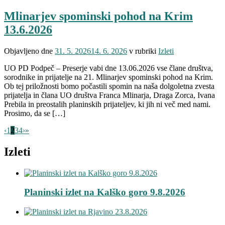
Mlinarjev spominski pohod na Krim
13.6.2026
Objavljeno dne
31. 5. 2026
14. 6. 2026
v rubriki
Izleti
UO PD Podpeč – Preserje vabi dne 13.06.2026 vse člane društva,
sorodnike in prijatelje na 21. Mlinarjev spominski pohod na Krim.
Ob tej priložnosti bomo počastili spomin na naša dolgoletna zvesta
prijatelja in člana UO društva Franca Mlinarja, Draga Zorca, Ivana
Prebila in preostalih planinskih prijateljev, ki jih ni več med nami.
Prosimo, da se […]
‹
1
2
3
4
›
»
Izleti
Planinski izlet na Kalško goro 9.8.2026