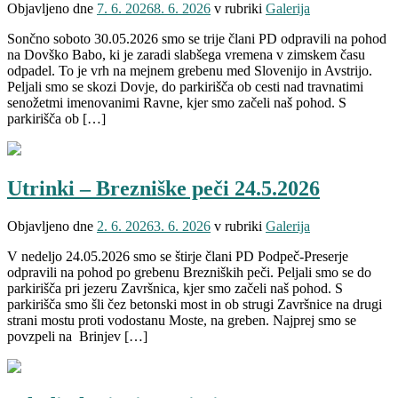
Objavljeno dne
7. 6. 2026
8. 6. 2026
v rubriki
Galerija
Sončno soboto 30.05.2026 smo se trije člani PD odpravili na pohod
na Dovško Babo, ki je zaradi slabšega vremena v zimskem času
odpadel. To je vrh na mejnem grebenu med Slovenijo in Avstrijo.
Peljali smo se skozi Dovje, do parkirišča ob cesti nad travnatimi
senožetmi imenovanimi Ravne, kjer smo začeli naš pohod. S
parkirišča ob […]
Utrinki – Brezniške peči 24.5.2026
Objavljeno dne
2. 6. 2026
3. 6. 2026
v rubriki
Galerija
V nedeljo 24.05.2026 smo se štirje člani PD Podpeč-Preserje
odpravili na pohod po grebenu Brezniških peči. Peljali smo se do
parkirišča pri jezeru Završnica, kjer smo začeli naš pohod. S
parkirišča smo šli čez betonski most in ob strugi Završnice na drugi
strani mostu proti vodostanu Moste, na greben. Najprej smo se
povzpeli na Brinjev […]