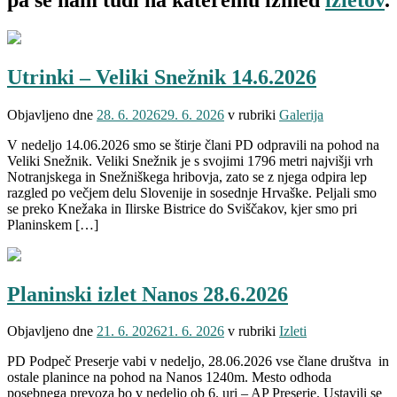
Utrinki – Veliki Snežnik 14.6.2026
Objavljeno dne
28. 6. 2026
29. 6. 2026
v rubriki
Galerija
V nedeljo 14.06.2026 smo se štirje člani PD odpravili na pohod na
Veliki Snežnik. Veliki Snežnik je s svojimi 1796 metri najvišji vrh
Notranjskega in Snežniškega hribovja, zato se z njega odpira lep
razgled po večjem delu Slovenije in sosednje Hrvaške. Peljali smo
se preko Knežaka in Ilirske Bistrice do Sviščakov, kjer smo pri
Planinskem […]
Planinski izlet Nanos 28.6.2026
Objavljeno dne
21. 6. 2026
21. 6. 2026
v rubriki
Izleti
PD Podpeč Preserje vabi v nedeljo, 28.06.2026 vse člane društva in
ostale planince na pohod na Nanos 1240m. Mesto odhoda
posebnega prevoza bo v nedeljo ob 6. uri – AP Preserje. Ustavili se