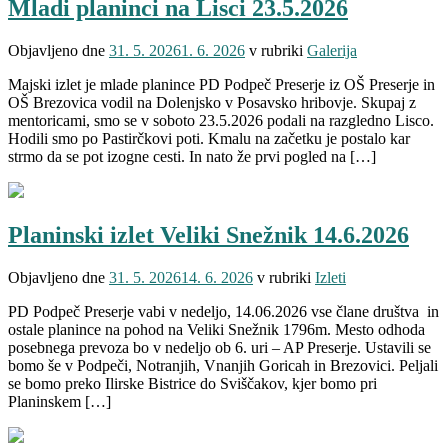
Mladi planinci na Lisci 23.5.2026
Objavljeno dne
31. 5. 2026
1. 6. 2026
v rubriki
Galerija
Majski izlet je mlade planince PD Podpeč Preserje iz OŠ Preserje in
OŠ Brezovica vodil na Dolenjsko v Posavsko hribovje. Skupaj z
mentoricami, smo se v soboto 23.5.2026 podali na razgledno Lisco.
Hodili smo po Pastirčkovi poti. Kmalu na začetku je postalo kar
strmo da se pot izogne cesti. In nato že prvi pogled na […]
Planinski izlet Veliki Snežnik 14.6.2026
Objavljeno dne
31. 5. 2026
14. 6. 2026
v rubriki
Izleti
PD Podpeč Preserje vabi v nedeljo, 14.06.2026 vse člane društva in
ostale planince na pohod na Veliki Snežnik 1796m. Mesto odhoda
posebnega prevoza bo v nedeljo ob 6. uri – AP Preserje. Ustavili se
bomo še v Podpeči, Notranjih, Vnanjih Goricah in Brezovici. Peljali
se bomo preko Ilirske Bistrice do Sviščakov, kjer bomo pri
Planinskem […]