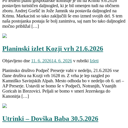
Po letnem planu gospodarske komisije je bil na Krimu 9.6.2026
postavljen turističen daljnogled, ki je bil omenjen tudi na občnem
zboru. Andrej Goršič in Jože Jamnik sta postavila daljnogled na
Krimu. Markacisti so tako zaključili še eno izmed svojih del. S tem
naša postojanka postaja še bolj zanimiva, saj nam bo tako daljnogled
močno približal […]
Planinski izlet Kozji vrh 21.6.2026
Objavljeno dne
11. 6. 2026
14. 6. 2026
v rubriki
Izleti
Planinsko društvo Podpeč Preserje vabi v nedeljo, 21.6.2026 vse
člane društva na Kozji vrh 1628 m. Z vrha je lep razgled po
Kamniško Savinjskih Alpah. Mesto odhoda bo v nedeljo ob 6. uri –
AP Preserje. Ustavili se bomo še v Podpeči, Notranjih, Vnanjih
Goricah in Brezovici. Peljali se bomo v smeri Jezerskega do
Kanonirja […]
Utrinki – Dovška Baba 30.5.2026