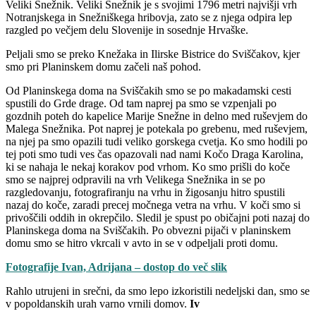
Veliki Snežnik. Veliki Snežnik je s svojimi 1796 metri najvišji vrh
Notranjskega in Snežniškega hribovja, zato se z njega odpira lep
razgled po večjem delu Slovenije in sosednje Hrvaške.
Peljali smo se preko Knežaka in Ilirske Bistrice do Sviščakov, kjer
smo pri Planinskem domu začeli naš pohod.
Od Planinskega doma na Sviščakih smo se po makadamski cesti
spustili do Grde drage. Od tam naprej pa smo se vzpenjali po
gozdnih poteh do kapelice Marije Snežne in delno med ruševjem do
Malega Snežnika. Pot naprej je potekala po grebenu, med ruševjem,
na njej pa smo opazili tudi veliko gorskega cvetja. Ko smo hodili po
tej poti smo tudi ves čas opazovali nad nami Kočo Draga Karolina,
ki se nahaja le nekaj korakov pod vrhom. Ko smo prišli do koče
smo se najprej odpravili na vrh Velikega Snežnika in se po
razgledovanju, fotografiranju na vrhu in žigosanju hitro spustili
nazaj do koče, zaradi precej močnega vetra na vrhu. V koči smo si
privoščili oddih in okrepčilo. Sledil je spust po običajni poti nazaj do
Planinskega doma na Sviščakih. Po obvezni pijači v planinskem
domu smo se hitro vkrcali v avto in se v odpeljali proti domu.
Fotografije Ivan, Adrijana – dostop do več slik
Rahlo utrujeni in srečni, da smo lepo izkoristili nedeljski dan, smo se
v popoldanskih urah varno vrnili domov.
Iv