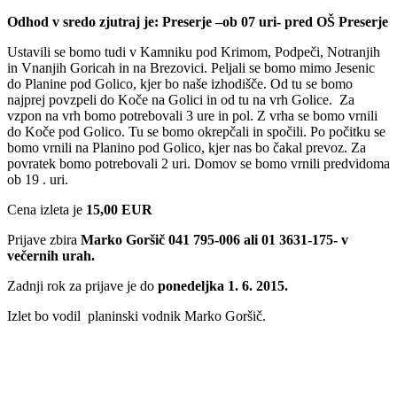
Odhod v sredo zjutraj je: Preserje –ob 07 uri- pred OŠ Preserje
Ustavili se bomo tudi v Kamniku pod Krimom, Podpeči, Notranjih
in Vnanjih Goricah in na Brezovici. Peljali se bomo mimo Jesenic
do Planine pod Golico, kjer bo naše izhodišče. Od tu se bomo
najprej povzpeli do Koče na Golici in od tu na vrh Golice. Za
vzpon na vrh bomo potrebovali 3 ure in pol. Z vrha se bomo vrnili
do Koče pod Golico. Tu se bomo okrepčali in spočili. Po počitku se
bomo vrnili na Planino pod Golico, kjer nas bo čakal prevoz. Za
povratek bomo potrebovali 2 uri. Domov se bomo vrnili predvidoma
ob 19 . uri.
Cena izleta je
15,00 EUR
Prijave zbira
Marko Goršič 041 795-006 ali 01 3631-175- v
večernih urah.
Zadnji rok za prijave je do
ponedeljka
1. 6. 2015.
Izlet bo vodil planinski vodnik Marko Goršič.