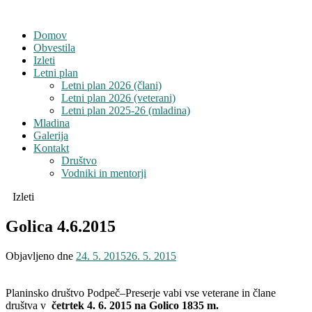
Domov
Obvestila
Izleti
Letni plan
Letni plan 2026 (člani)
Letni plan 2026 (veterani)
Letni plan 2025-26 (mladina)
Mladina
Galerija
Kontakt
Društvo
Vodniki in mentorji
Izleti
Golica 4.6.2015
Objavljeno dne
24. 5. 2015
26. 5. 2015
Planinsko društvo Podpeč–Preserje vabi vse veterane in člane
društva v
četrtek 4. 6. 2015
na Golico 1835 m.