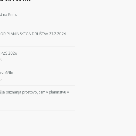
d na Krimu
BOR PLANINSKEGA DRUŠTVA 27.2.2026
a PZS 2026
25
 voščilo
25
išja priznanja prostovoljcem v planinstvu v