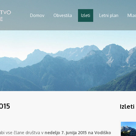
Domov
Obvestila
Izleti
Letni plan
Mla
015
Izleti
bi vse člane društva v
nedeljo 7. junija 2015 na Vodiško