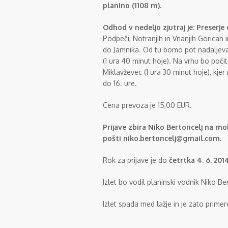
planino (1108 m).
Odhod v nedeljo zjutraj je: Preserje 
Podpeči, Notranjih in Vnanjih Goricah 
do Jamnika. Od tu bomo pot nadaljeval
(1 ura 40 minut hoje). Na vrhu bo poči
Miklavževec (1 ura 30 minut hoje), kj
do 16. ure.
Cena prevoza je 15,00 EUR.
Prijave zbira Niko Bertoncelj na mo
pošti niko.bertoncelj@gmail.com.
Rok za prijave je do
četrtka
4. 6. 2014
Izlet bo vodil planinski vodnik Niko Be
Izlet spada med lažje in je zato primer