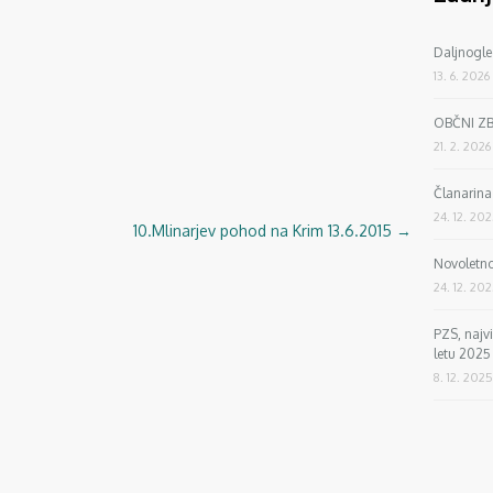
Daljnogle
13. 6. 2026
OBČNI Z
21. 2. 2026
Članarin
24. 12. 20
10.Mlinarjev pohod na Krim 13.6.2015
→
Novoletno
24. 12. 20
PZS, najv
letu 2025
8. 12. 2025