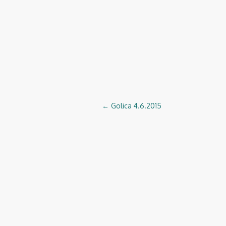
←
Golica 4.6.2015
Navigacija
objav