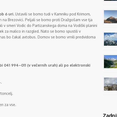
ob 6 uri.
Ustavili se bomo tudi v Kamniku pod Krimom,
in na Brezovici. Peljali se bomo proti Dražgošam vse tja
i v smeri Vodic do Partizanskega doma na Vodiški planini
tek za malico in razgled. Nato se bomo spustili v
er nas bo čakal avtobus. Domov se bomo vrnili predvidoma
bi 041 994–011 (v večernih urah) ali po elektronski
.
rtoncelj.
en za vse.
Zadnj