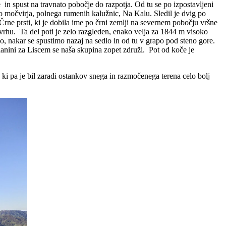
n spust na travnato pobočje do razpotja. Od tu se po izpostavljeni
o močvirja, polnega rumenih kalužnic, Na Kalu. Sledil je dvig po
Črne prsti, ki je dobila ime po črni zemlji na severnem pobočju vršne
i vrhu. Ta del poti je zelo razgleden, enako velja za 1844 m visoko
co, nakar se spustimo nazaj na sedlo in od tu v grapo pod steno gore.
lanini za Liscem se naša skupina zopet združi. Pot od koče je
 ki pa je bil zaradi ostankov snega in razmočenega terena celo bolj