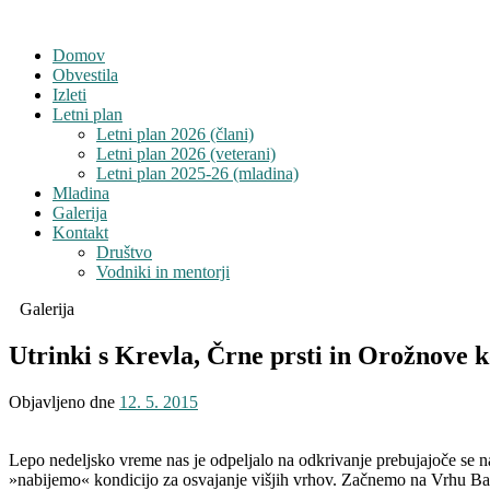
Domov
Obvestila
Izleti
Letni plan
Letni plan 2026 (člani)
Letni plan 2026 (veterani)
Letni plan 2025-26 (mladina)
Mladina
Galerija
Kontakt
Društvo
Vodniki in mentorji
Galerija
Utrinki s Krevla, Črne prsti in Orožnove k
Objavljeno dne
12. 5. 2015
Lepo nedeljsko vreme nas je odpeljalo na odkrivanje prebujajoče se na
»nabijemo« kondicijo za osvajanje višjih vrhov. Začnemo na Vrhu Bače