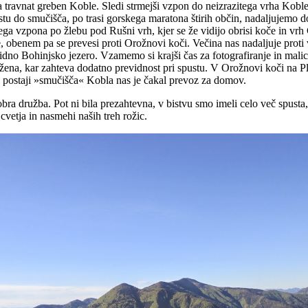
avnat greben Koble. Sledi strmejši vzpon do neizrazitega vrha Koble i
u do smučišča, po trasi gorskega maratona štirih občin, nadaljujemo d
ga vzpona po žlebu pod Rušni vrh, kjer se že vidijo obrisi koče in vrh 
ape, obenem pa se prevesi proti Orožnovi koči. Večina nas nadaljuje prot
e vidno Bohinjsko jezero. Vzamemo si krajši čas za fotografiranje in mali
nežena, kar zahteva dodatno previdnost pri spustu. V Orožnovi koči na P
i postaji »smučišča« Kobla nas je čakal prevoz za domov.
ra družba. Pot ni bila prezahtevna, v bistvu smo imeli celo več spusta,
vetja in nasmehi naših treh rožic.