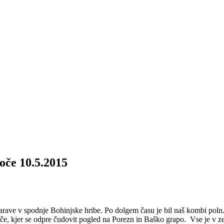
oče 10.5.2015
rave v spodnje Bohinjske hribe. Po dolgem času je bil naš kombi poln. Po
, kjer se odpre čudovit pogled na Porezn in Baško grapo. Vse je v zele