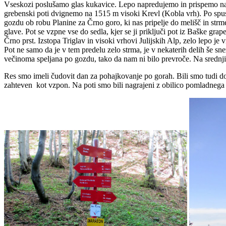
Vseskozi poslušamo glas kukavice. Lepo napredujemo in prispemo na tr
grebenski poti dvignemo na 1515 m visoki Krevl (Kobla vrh). Po spust
gozdu ob robu Planine za Črno goro, ki nas pripelje do melišč in strme
glave. Pot se vzpne vse do sedla, kjer se ji priključi pot iz Baške gr
Črno prst. Izstopa Triglav in visoki vrhovi Julijskih Alp, zelo lepo j
Pot ne samo da je v tem predelu zelo strma, je v nekaterih delih še s
večinoma speljana po gozdu, tako da nam ni bilo prevroče. Na srednj
Res smo imeli čudovit dan za pohajkovanje po gorah. Bili smo tudi dob
zahteven kot vzpon. Na poti smo bili nagrajeni z obilico pomladnega c