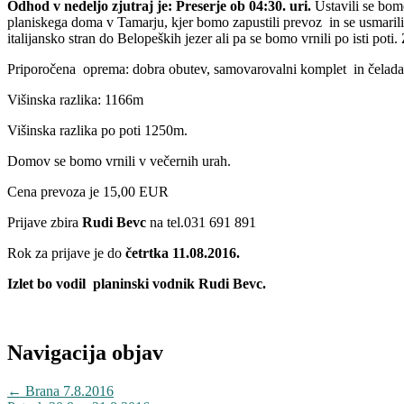
Odhod v nedeljo zjutraj je: Preserje ob 04:30. uri.
Ustavili se bom
planiskega doma v Tamarju, kjer bomo zapustili prevoz in se usmarili
italijansko stran do Belopeških jezer ali pa se bomo vrnili po isti pot
Priporočena oprema: dobra obutev, samovarovalni komplet in čelada
Višinska razlika: 1166m
Višinska razlika po poti 1250m.
Domov se bomo vrnili v večernih urah.
Cena prevoza je 15,00 EUR
Prijave zbira
Rudi Bevc
na tel.031 691 891
Rok za prijave je do
četrtka
11.08.2016.
Izlet bo vodil planinski vodnik Rudi Bevc.
Navigacija objav
←
Brana 7.8.2016