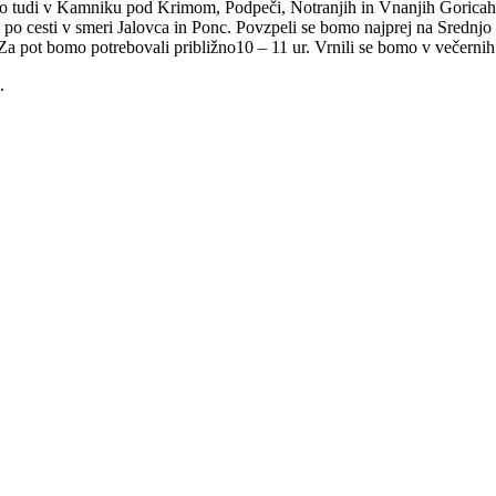
o tudi v Kamniku pod Krimom, Podpeči, Notranjih in Vnanjih Goricah i
 po cesti v smeri Jalovca in Ponc. Povzpeli se bomo najprej na Srednjo 
i. Za pot bomo potrebovali približno10 – 11 ur. Vrnili se bomo v večernih
.