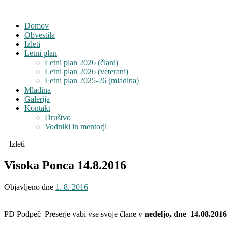
Domov
Obvestila
Izleti
Letni plan
Letni plan 2026 (člani)
Letni plan 2026 (veterani)
Letni plan 2025-26 (mladina)
Mladina
Galerija
Kontakt
Društvo
Vodniki in mentorji
Izleti
Visoka Ponca 14.8.2016
Objavljeno dne
1. 8. 2016
PD Podpeč–Preserje vabi vse svoje člane v
nedeljo, dne 14.08.201