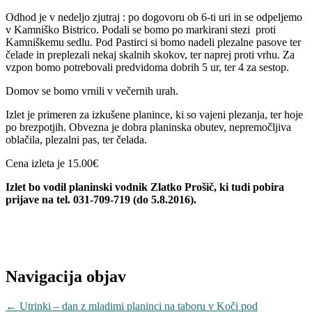
Odhod je v nedeljo zjutraj : po dogovoru ob 6-ti uri in se odpeljemo
v Kamniško Bistrico. Podali se bomo po markirani stezi proti
Kamniškemu sedlu. Pod Pastirci si bomo nadeli plezalne pasove ter
čelade in preplezali nekaj skalnih skokov, ter naprej proti vrhu. Za
vzpon bomo potrebovali predvidoma dobrih 5 ur, ter 4 za sestop.
Domov se bomo vrnili v večernih urah.
Izlet je primeren za izkušene planince, ki so vajeni plezanja, ter hoje
po brezpotjih. Obvezna je dobra planinska obutev, nepremočljiva
oblačila, plezalni pas, ter čelada.
Cena izleta je 15.00€
Izlet bo vodil planinski vodnik Zlatko Prošič, ki tudi pobira
prijave na tel. 031-709-719 (do 5.8.2016).
Navigacija objav
←
Utrinki – dan z mladimi planinci na taboru v Koči pod