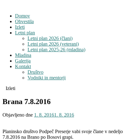
Domov
Obvestila
Izleti
Letni plan
Letni plan 2026 (člani)
Letni plan 2026 (veterani)
Letni plan 2025-26 (mladina)
Mladina
Galerija
Kontakt
Društvo
Vodniki in mentorji
Izleti
Brana 7.8.2016
Objavljeno dne
1. 8. 2016
1. 8. 2016
Planinsko društvo Podpeč Preserje vabi svoje člane v nedeljo
7.8.2016 na Brano po Bosovi grapi.