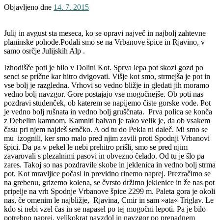
Objavljeno dne
14. 7. 2015
Julij in avgust sta meseca, ko se opravi največ in najbolj zahtevne
planinske pohode.Podali smo se na Vrbanove špice in Rjavino, v
samo osrčje Julijskih Alp .
Izhodišče poti je bilo v Dolini Kot. Sprva lepa pot skozi gozd po
senci se prične kar hitro dvigovati. Višje kot smo, strmejša je pot in
vse bolj je razgledna. Vrhovi so vedno bližje in gledati jih moramo
vedno bolj navzgor. Gore postajajo vse mogočnejše. Ob poti nas
pozdravi studenček, ob katerem se napijemo čiste gorske vode. Pot
je vedno bolj rušnata in vedno bolj gruščnata. Prva polica se konča
z Debelim kamnom. Kamniti balvan je tako velik je, da ob vsakem
času pri njem najdeš senčko. A od tu do Pekla ni daleč. Mi smo se
mu izognili, ker smo malo pred njim zavili proti Spodnji Vrbanovi
špici. Da pa v pekel le nebi prehitro prišli, smo se pred njim
zavarovali s plezalnimi pasovi in obvezno čelado. Od tu je šlo pa
zares. Takoj so nas pozdravile skobe in jeklenica in vedno bolj strma
pot. Kot mravljice počasi in previdno rinemo naprej. Prezračimo se
na grebenu, grizemo kolena, se čvrsto držimo jeklenice in že nas pot
pripelje na vrh Spodnje Vrbanove špice 2299 m. Paleta gora je okoli
nas, če omenim le najbližje, Rjavina, Cmir in sam »ata« Triglav. Le
kdo si nebi vzel čas in se napasel po tej mogočni lepoti. Pa je bilo
potrebno naprej, velikokrat navzdol in navzgor po prepadnem