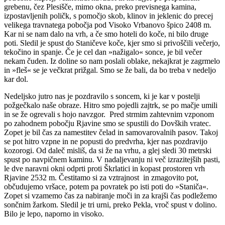
grebenu, čez Plesišče, mimo okna, preko previsnega kamina,
izpostavljenih poličk, s pomočjo skob, klinov in jeklenic do precej
velikega travnatega pobočja pod Visoko Vrbanovo špico 2408 m.
Kar ni se nam dalo na vrh, a če smo hoteli do koče, ni bilo druge
poti. Sledil je spust do Staničeve koče, kjer smo si privoščili večerjo,
tekočino in spanje. Če je cel dan »nažigalo« sonce, je bil večer
nekam čuden. Iz doline so nam poslali oblake, nekajkrat je zagrmelo
in »fleš« se je večkrat prižgal. Smo se že bali, da bo treba v nedeljo
kar dol.
Nedeljsko jutro nas je pozdravilo s soncem, ki je kar v postelji
požgečkalo naše obraze. Hitro smo pojedli zajtrk, se po mačje umili
in se že ogrevali s hojo navzgor. Pred strmim zahtevnim vzponom
po zahodnem pobočju Rjavine smo se spustili do Dovških vratec.
Zopet je bil čas za namestitev čelad in samovarovalnih pasov. Takoj
se pot hitro vzpne in ne popusti do predvrha, kjer nas pozdravijo
kozorogi. Od daleč misliš, da si že na vrhu, a glej sledi 30 metrski
spust po navpičnem kaminu. V nadaljevanju ni več izrazitejših pasti,
le dve naravni okni odprti proti Škrlatici in kopast prostoren vrh
Rjavine 2532 m. Čestitamo si za vztrajnost in zmagovito pot,
občudujemo vršace, potem pa povratek po isti poti do »Staniča«.
Zopet si vzamemo čas za nabiranje moči in za krajši čas podležemo
sončnim žarkom. Sledil je tri urni, preko Pekla, vroč spust v dolino.
Bilo je lepo, naporno in visoko.