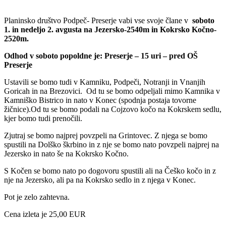
Planinsko društvo Podpeč- Preserje vabi vse svoje člane v
soboto
1. in nedeljo 2. avgusta na Jezersko-2540m in Kokrsko Kočno-
2520m.
Odhod v soboto popoldne je: Preserje – 15 uri – pred OŠ
Preserje
Ustavili se bomo tudi v Kamniku, Podpeči, Notranji in Vnanjih
Goricah in na Brezovici. Od tu se bomo odpeljali mimo Kamnika v
Kamniško Bistrico in nato v Konec (spodnja postaja tovorne
žičnice).Od tu se bomo podali na Cojzovo kočo na Kokrskem sedlu,
kjer bomo tudi prenočili.
Zjutraj se bomo najprej povzpeli na Grintovec. Z njega se bomo
spustili na Dolško škrbino in z nje se bomo nato povzpeli najprej na
Jezersko in nato še na Kokrsko Kočno.
S Kočen se bomo nato po dogovoru spustili ali na Češko kočo in z
nje na Jezersko, ali pa na Kokrsko sedlo in z njega v Konec.
Pot je zelo zahtevna.
Cena izleta je 25,00 EUR