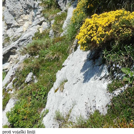
proti vojaški liniji