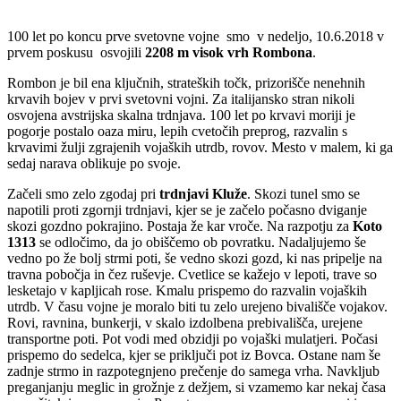
100 let po koncu prve svetovne vojne smo v nedeljo, 10.6.2018 v
prvem poskusu osvojili
2208 m visok vrh Rombona
.
Rombon je bil ena ključnih, strateških točk, prizorišče nenehnih
krvavih bojev v prvi svetovni vojni. Za italijansko stran nikoli
osvojena avstrijska skalna trdnjava. 100 let po krvavi moriji je
pogorje postalo oaza miru, lepih cvetočih preprog, razvalin s
krvavimi žulji zgrajenih vojaških utrdb, rovov. Mesto v malem, ki ga
sedaj narava oblikuje po svoje.
Začeli smo zelo zgodaj pri
trdnjavi Kluže
. Skozi tunel smo se
napotili proti zgornji trdnjavi, kjer se je začelo počasno dviganje
skozi gozdno pokrajino. Postaja že kar vroče. Na razpotju za
Koto
1313
se odločimo, da jo obiščemo ob povratku. Nadaljujemo še
vedno po že bolj strmi poti, še vedno skozi gozd, ki nas pripelje na
travna pobočja in čez ruševje. Cvetlice se kažejo v lepoti, trave so
lesketajo v kapljicah rose. Kmalu prispemo do razvalin vojaških
utrdb. V času vojne je moralo biti tu zelo urejeno bivališče vojakov.
Rovi, ravnina, bunkerji, v skalo izdolbena prebivališča, urejene
transportne poti. Pot vodi med obzidji po vojaški mulatjeri. Počasi
prispemo do sedelca, kjer se priključi pot iz Bovca. Ostane nam še
zadnje strmo in razpotegnjeno prečenje do samega vrha. Navkljub
preganjanju meglic in grožnje z dežjem, si vzamemo kar nekaj časa