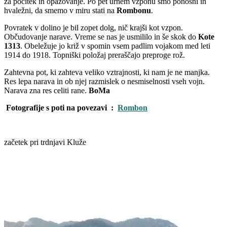
za počitek in opazovanje. Po pet urnem vzponu smo ponosni in
hvaležni, da smemo v miru stati na
Rombonu
.
Povratek v dolino je bil zopet dolg, nič krajši kot vzpon.
Občudovanje narave. Vreme se nas je usmililo in še skok do
Kote
1313
. Obeležuje jo križ v spomin vsem padlim vojakom med leti
1914 do 1918. Topniški položaj preraščajo preproge rož.
Zahtevna pot, ki zahteva veliko vztrajnosti, ki nam je ne manjka.
Res lepa narava in ob njej razmislek o nesmiselnosti vseh vojn.
Narava zna res celiti rane.
BoMa
Fotografije s poti na povezavi :
Rombon
začetek pri trdnjavi Kluže