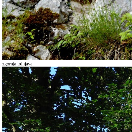
zgornja trdnjava