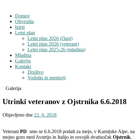
Domov
Obvestila
Izleti
Letni plan
Letni plan 2026 (člani)
Letni plan 2026 (veterani)
Letni plan 2025-26 (mladina)
Mladina
Galerija
Kontakt
Društvo
Vodniki in mentorji
Galerija
Utrinki veteranov z Ojstrnika 6.6.2018
Objavljeno dne
22. 6. 2018
Veterani
PD
smo se 6.6.2018 podali za mejo, v Karnijske Alpe, na
mejno goro med Avstrijo in Italijo in osvojili dvatisočak
Ojstrnik
.