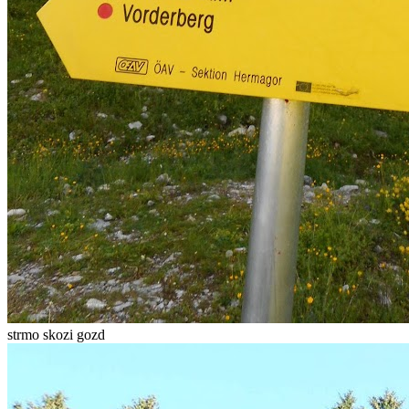
strmo skozi gozd