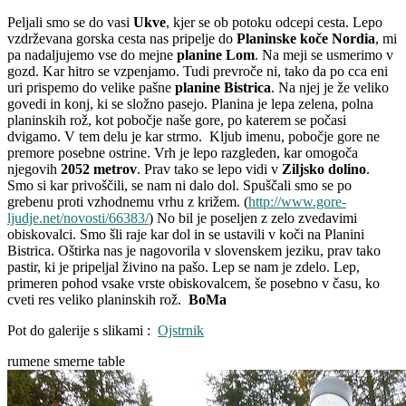
Peljali smo se do vasi
Ukve
, kjer se ob potoku odcepi cesta. Lepo
vzdrževana gorska cesta nas pripelje do
Planinske koče Nordia
, mi
pa nadaljujemo vse do mejne
planine Lom
. Na meji se usmerimo v
gozd. Kar hitro se vzpenjamo. Tudi prevroče ni, tako da po cca eni
uri prispemo do velike pašne
planine Bistrica
. Na njej je že veliko
govedi in konj, ki se složno pasejo. Planina je lepa zelena, polna
planinskih rož, kot pobočje naše gore, po katerem se počasi
dvigamo. V tem delu je kar strmo. Kljub imenu, pobočje gore ne
premore posebne ostrine. Vrh je lepo razgleden, kar omogoča
njegovih
2052 metrov
. Prav tako se lepo vidi v
Ziljsko dolino
.
Smo si kar privoščili, se nam ni dalo dol. Spuščali smo se po
grebenu proti vzhodnemu vrhu z križem. (
http://www.gore-
ljudje.net/novosti/66383/
) No bil je poseljen z zelo zvedavimi
obiskovalci. Smo šli raje kar dol in se ustavili v koči na Planini
Bistrica. Oštirka nas je nagovorila v slovenskem jeziku, prav tako
pastir, ki je pripeljal živino na pašo. Lep se nam je zdelo. Lep,
primeren pohod vsake vrste obiskovalcem, še posebno v času, ko
cveti res veliko planinskih rož.
BoMa
Pot do galerije s slikami :
Ojstrnik
rumene smerne table