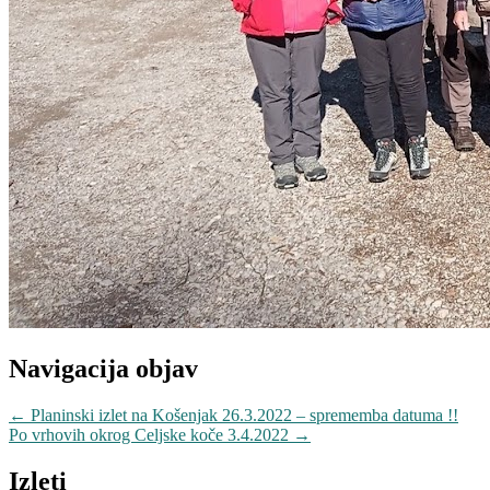
Navigacija objav
←
Planinski izlet na Košenjak 26.3.2022 – sprememba datuma !!
Po vrhovih okrog Celjske koče 3.4.2022
→
Izleti