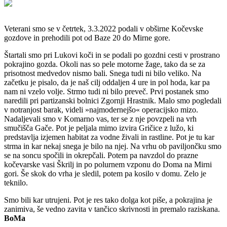
Veterani smo se v četrtek, 3.3.2022 podali v obširne Kočevske
gozdove in prehodili pot od Baze 20 do Mirne gore.
Štartali smo pri Lukovi koči in se podali po gozdni cesti v prostrano
pokrajino gozda. Okoli nas so pele motorne žage, tako da se za
prisotnost medvedov nismo bali. Snega tudi ni bilo veliko. Na
začetku je pisalo, da je naš cilj oddaljen 4 ure in pol hoda, kar pa
nam ni vzelo volje. Strmo tudi ni bilo preveč. Prvi postanek smo
naredili pri partizanski bolnici Zgornji Hrastnik. Malo smo pogledali
v notranjost barak, videli »najmodernejšo« operacijsko mizo.
Nadaljevali smo v Komarno vas, ter se z nje povzpeli na vrh
smučišča Gače. Pot je peljala mimo izvira Gričice z lužo, ki
predstavlja izjemen habitat za vodne živali in rastline. Pot je tu kar
strma in kar nekaj snega je bilo na njej. Na vrhu ob paviljončku smo
se na soncu spočili in okrepčali. Potem pa navzdol do prazne
kočevarske vasi Škrilj in po polurnem vzponu do Doma na Mirni
gori. Še skok do vrha je sledil, potem pa kosilo v domu. Zelo je
teknilo.
Smo bili kar utrujeni. Pot je res tako dolga kot piše, a pokrajina je
zanimiva, še vedno zavita v tančico skrivnosti in premalo raziskana.
BoMa