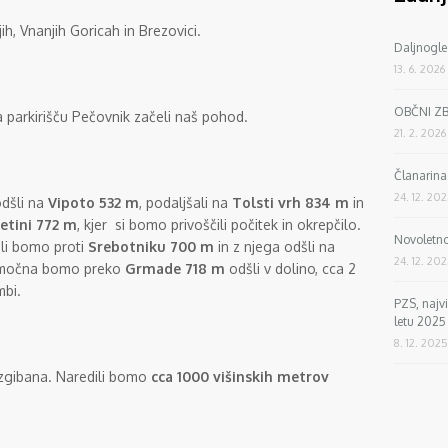
h, Vnanjih Goricah in Brezovici.
Daljnogle
13. 6. 2026
OBČNI Z
a parkirišču Pečovnik začeli naš pohod.
21. 2. 2026
Članarin
24. 12. 20
odšli na
Vipoto 532 m
, podaljšali na
Tolsti vrh 834 m
in
etini 772 m
, kjer si bomo privoščili počitek in okrepčilo.
Novoletno
ali bomo proti
Srebotniku 700 m
in z njega odšli na
24. 12. 20
a močna bomo preko
Grmade 718 m
odšli v dolino, cca 2
mbi.
PZS, najv
letu 2025
8. 12. 2025
zgibana. Naredili bomo
cca 1000 višinskih metrov