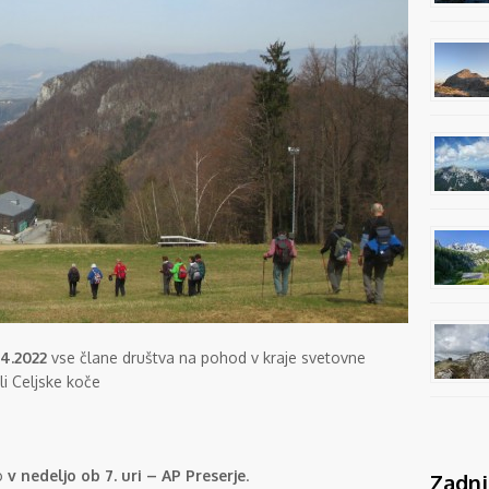
.4.2022
vse člane društva na pohod v kraje svetovne
li Celjske koče
o
v nedeljo ob 7. uri – AP Preserje
.
Zadnj