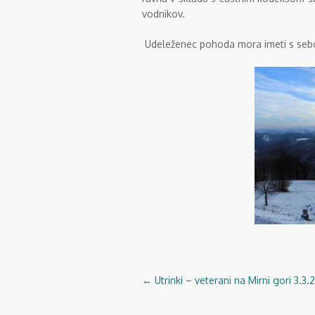
vodnikov.
Udeleženec pohoda mora imeti s seb
←
Utrinki – veterani na Mirni gori 3.3.
Navigacija