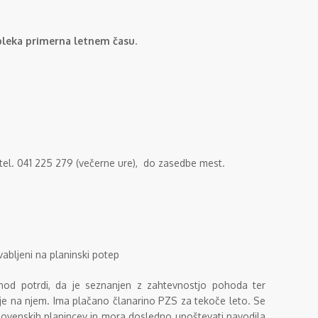
 obleka primerna letnem času
.
 tel. 041 225 279 (večerne ure), do zasedbe mest.
abljeni na planinski potep
od potrdi, da je seznanjen z zahtevnostjo pohoda ter
je na njem. Ima plačano članarino PZS za tekoče leto. Se
ovenskih planincev in mora dosledno upoštevati navodila