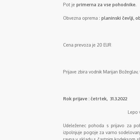
Pot je
primerna za vse pohodnike
.
Obvezna oprema :
planinski čevlji,
Cena prevoza je 20 EUR
Prijave zbira vodnik Marijan Božeglav,
Rok prijave : četrtek, 31.3.2022
Lepo v
Udeleženec pohoda s prijavo za poh
izpolnjuje pogoje za varno sodelovan
ravna v skladu s častnim kodeksom sl