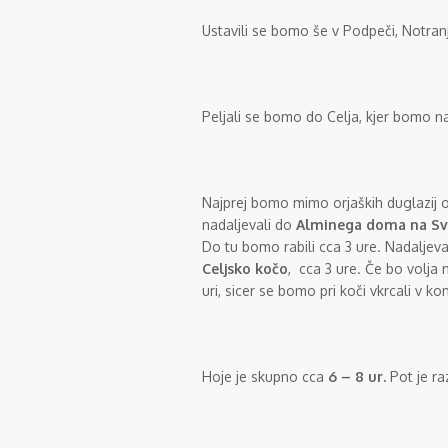
Ustavili se bomo še v Podpeči, Notranji
Peljali se bomo do Celja, kjer bomo n
Najprej bomo mimo orjaških duglazij 
nadaljevali do
Alminega doma na Sv
Do tu bomo rabili cca 3 ure. Nadaljev
Celjsko kočo
, cca 3 ure. Če bo volj
uri, sicer se bomo pri koči vkrcali v ko
Hoje je skupno cca
6 – 8 ur.
Pot je ra