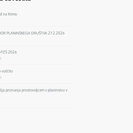
d na Krimu
BOR PLANINSKEGA DRUŠTVA 27.2.2026
a PZS 2026
25
 voščilo
25
išja priznanja prostovoljcem v planinstvu v