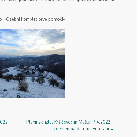
oj »Osebni komplet prve pomoči«
2022
Planinski izlet Kršičevec in Mašun 7.4.2022 –
sprememba datuma veterani
→