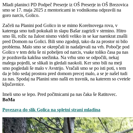
Mladi planinci PD Podpeč Preserje iz OŠ Preserje in OŠ Brezovica
smo se 17. maja 2025 z mentoricami in vodnikoma odpravili na
goro narcis, Golico.
Začeli na Planini pod Golico in se mimo Korelnovega rova, v
katerega smo tudi pokukali in slapu Bašar zagrizli v strmino. Hitro
smo šli, rožic na žalost nismo videli veliko in se kar naenkrat znašli
pred Domom na Golici. Bili smo zgodnji, tako da za prostor ni bilo
problema. Malo smo se okrepčali in nadaljevali na vrh. Pobočje pod
Golico v tem delu še ni pobeljen od narcis, vsake toliko časa pa nas
je pozdravila kakšna snežinka. Na vrhu smo se odpočili, nekaj
malega pojedli, se slikali in gledali naokoli. Ker smo bili na meji
smo pogledali še malo v Avstrijo. Vračali smo se po isti poti, s tem
da je bilo sedaj prostora pred domom precej malo, a se je našel tudi
za nas. Spodaj na Planini smo našli en travnik, na katerem so cvetele
ključavnice.
Imeli smo se lepo. Pred počitnicami pa nas čaka še Ratitovec.
BoMa
Povezava do slik Golica na spletni strani mladina