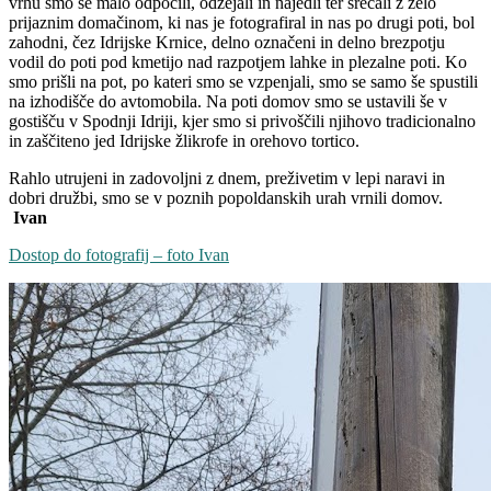
vrhu smo se malo odpočili, odžejali in najedli ter srečali z zelo
prijaznim domačinom, ki nas je fotografiral in nas po drugi poti, bol
zahodni, čez Idrijske Krnice, delno označeni in delno brezpotju
vodil do poti pod kmetijo nad razpotjem lahke in plezalne poti. Ko
smo prišli na pot, po kateri smo se vzpenjali, smo se samo še spustili
na izhodišče do avtomobila. Na poti domov smo se ustavili še v
gostišču v Spodnji Idriji, kjer smo si privoščili njihovo tradicionalno
in zaščiteno jed Idrijske žlikrofe in orehovo tortico.
Rahlo utrujeni in zadovoljni z dnem, preživetim v lepi naravi in
dobri družbi, smo se v poznih popoldanskih urah vrnili domov.
Ivan
Dostop do fotografij – foto Ivan