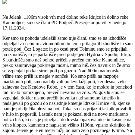
Na Jelenk, 1106m visok vrh med dolino reke Idrijce in dolino reke
Kanomljice, smo se člani PD Podpeč-Preserje odpravili v nedeljo
17.11.2024.
Ker smo se pohoda udeležili samo trije člani, smo se na izhodišče
odpeljali z osebnim avtomobilom in temu prilagodil izhodišče in sam
potek poti. Čez Logatec in po cesti proti Tolminu smo se pripeljali
na izhodišče, to je parkirišče pred podjetjem Hydria v Spodnji Idriji.
S parkirišča smo naš pohod pričeli s prečenjem reke Kanomljice,
preko zanimivega pokritega mostu, mimo hiš, čez travnik in že smo
se vzpenjali po kar strmi poti po gozdu. Nad 600m nadmorske
višine smo prišli iz megle v sonček. Ko smo prišli na razpotje
markiranih poti, smo nadaljevali po levi lažji poti, ker desna, zelo
zahtevna čez Kendove Robe, je v tem času, ko je mokro in ponekod
tudi malo pomrznjeno, preveč nevarna za zdrs. Po gozdu smo se
vzpenjali dokler nismo prečili travnika nad samotno kmetijo in
nadaljevali po gozdu do naslednje kmetije Idrske Krnice 48, kjer se
nam je priključila plezalna pot. Tukaj so nas prijazni lastnik povabili
v hišo in pogostili. Lastnik nam je pokazal tudi na novo markirano
pot za hišo, ki nas je pripeljala do lovske opazovalnice in kasneje na
vrh s klopco, kamnom z napisano višino 1106m, vpisno skrinjico in
žigom. Jelenk je le en meter nižji od nam zelo poznanega Krima. Na