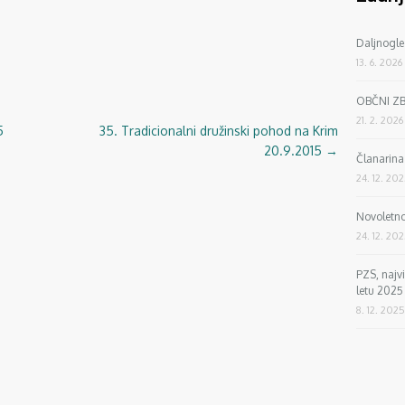
Daljnogle
13. 6. 2026
OBČNI Z
21. 2. 2026
5
35. Tradicionalni družinski pohod na Krim
20.9.2015
→
Članarin
24. 12. 20
Novoletno
24. 12. 20
PZS, najv
letu 2025
8. 12. 2025