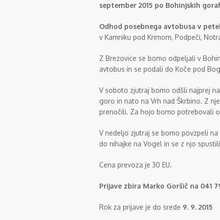
september 2015 po Bohinjskih gora
Odhod posebnega avtobusa v petek p
v Kamniku pod Krimom, Podpeči, Notranj
Z Brezovice se bomo odpeljali v Bohinj
avtobus in se podali do Koče pod Boga
V soboto zjutraj bomo odšli najprej n
goro in nato na Vrh nad Škrbino. Z nj
prenočili. Za hojo bomo potrebovali 
V nedeljo zjutraj se bomo povzpeli na
do nihajke na Vogel in se z njo spustil
Cena prevoza je 30 EU.
Prijave zbira Marko Goršič na 041 79
Rok za prijave je do srede
9. 9. 2015