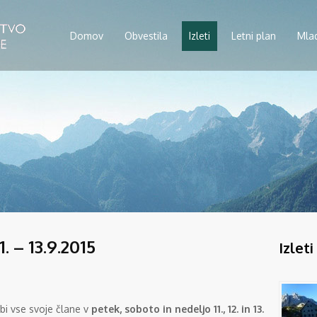
Domov
Obvestila
Izleti
Letni plan
Mla
. – 13.9.2015
Izleti
bi vse svoje člane v
petek, soboto in
nedeljo 11., 12. in 13.