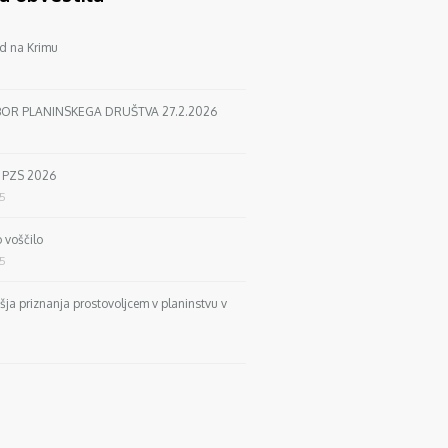
d na Krimu
BOR PLANINSKEGA DRUŠTVA 27.2.2026
a PZS 2026
25
 voščilo
25
išja priznanja prostovoljcem v planinstvu v