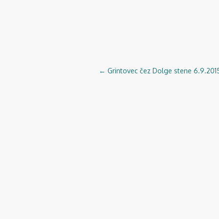
←
Grintovec čez Dolge stene 6.9.201
Navigacija
objav