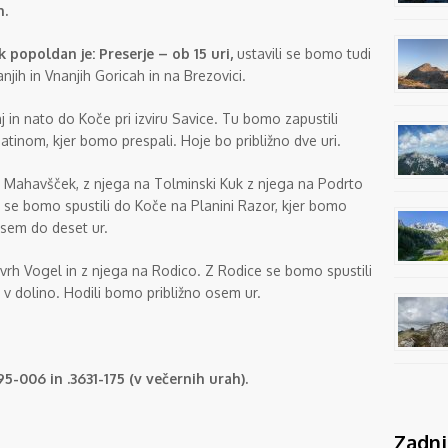
h.
opoldan je: Preserje – ob 15 uri,
ustavili se bomo tudi
ih in Vnanjih Goricah in na Brezovici.
 in nato do Koče pri izviru Savice. Tu bomo zapustili
tinom, kjer bomo prespali. Hoje bo približno dve uri.
a Mahavšček, z njega na Tolminski Kuk z njega na Podrto
e se bomo spustili do Koče na Planini Razor, kjer bomo
osem do deset ur.
 vrh Vogel in z njega na Rodico. Z Rodice se bomo spustili
i v dolino. Hodili bomo približno osem ur.
5-006 in .3631-175 (v večernih urah).
Zadnj