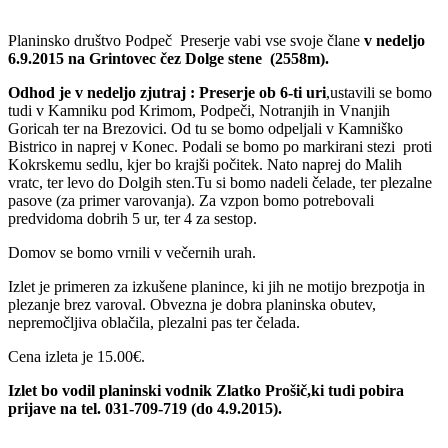
Planinsko društvo Podpeč Preserje vabi vse svoje člane
v nedeljo
6.9.2015 na Grintovec čez Dolge stene (2558m).
Odhod je v nedeljo zjutraj : Preserje ob 6-ti uri
,ustavili se bomo
tudi v Kamniku pod Krimom, Podpeči, Notranjih in Vnanjih
Goricah ter na Brezovici. Od tu se bomo odpeljali v Kamniško
Bistrico in naprej v Konec. Podali se bomo po markirani stezi proti
Kokrskemu sedlu, kjer bo krajši počitek. Nato naprej do Malih
vratc, ter levo do Dolgih sten.Tu si bomo nadeli čelade, ter plezalne
pasove (za primer varovanja). Za vzpon bomo potrebovali
predvidoma dobrih 5 ur, ter 4 za sestop.
Domov se bomo vrnili v večernih urah.
Izlet je primeren za izkušene planince, ki jih ne motijo brezpotja in
plezanje brez varoval. Obvezna je dobra planinska obutev,
nepremočljiva oblačila, plezalni pas ter čelada.
Cena izleta je 15.00€.
Izlet bo vodil planinski vodnik Zlatko Prošič,ki tudi pobira
prijave na tel. 031-709-719 (do 4.9.2015).