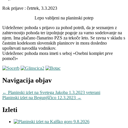
Rok prijave : četrtek, 3.3.2023
Lepo vabljeni na planinski potep
Udeleženec pohoda s prijavo za pohod potrdi, da je seznanjen z
zahtevnostjo pohoda ter izpolnjuje pogoje za varno sodelovanje na
njem. Ima plačano članarino PZS za tekoče leto. Se ravna v skladu s
častnim kodeksom slovenskih planincev in mora dosledno
upoštevati navodila vodnikov.
Udeleženec pohoda mora imeti s seboj »Osebni komplet prve
pomoči«
Navigacija objav
←
Planinski izlet na Svetega Jakoba 1.3.2023 veterani
Planinski izlet na Begunjščico 12.3.2023
→
Izleti