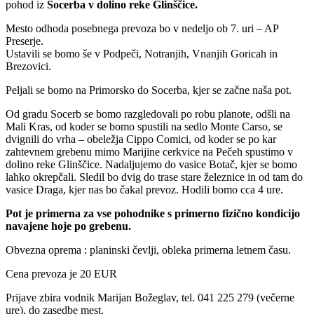
pohod iz
Socerba v dolino reke Glinščice.
Mesto odhoda posebnega prevoza bo v nedeljo ob 7. uri – AP
Preserje.
Ustavili se bomo še v Podpeči, Notranjih, Vnanjih Goricah in
Brezovici.
Peljali se bomo na Primorsko do Socerba, kjer se začne naša pot.
Od gradu Socerb se bomo razgledovali po robu planote, odšli na
Mali Kras, od koder se bomo spustili na sedlo Monte Carso, se
dvignili do vrha – obeležja Cippo Comici, od koder se po kar
zahtevnem grebenu mimo Marijine cerkvice na Pečeh spustimo v
dolino reke Glinščice. Nadaljujemo do vasice Botač, kjer se bomo
lahko okrepčali. Sledil bo dvig do trase stare železnice in od tam do
vasice Draga, kjer nas bo čakal prevoz. Hodili bomo cca 4 ure.
Pot je primerna za vse pohodnike s primerno fizično kondicijo
navajene hoje po grebenu.
Obvezna oprema : planinski čevlji, obleka primerna letnem času.
Cena prevoza je 20 EUR
Prijave zbira vodnik Marijan Božeglav, tel. 041 225 279 (večerne
ure), do zasedbe mest.