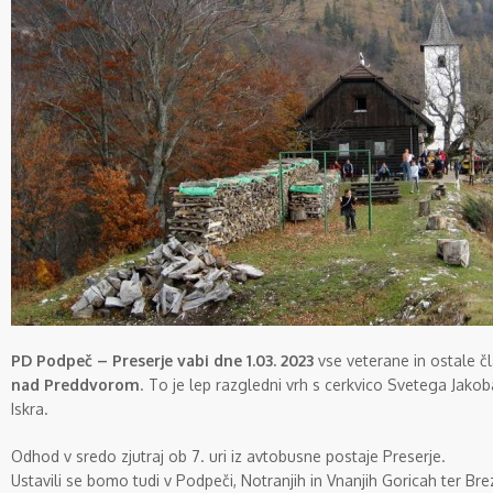
PD Podpeč – Preserje vabi dne 1.03. 2023
vse veterane in ostale č
nad Preddvorom
. To je lep razgledni vrh s cerkvico Svetega Jako
Iskra.
Odhod v sredo zjutraj ob 7. uri iz avtobusne postaje Preserje.
Ustavili se bomo tudi v Podpeči, Notranjih in Vnanjih Goricah ter Brez