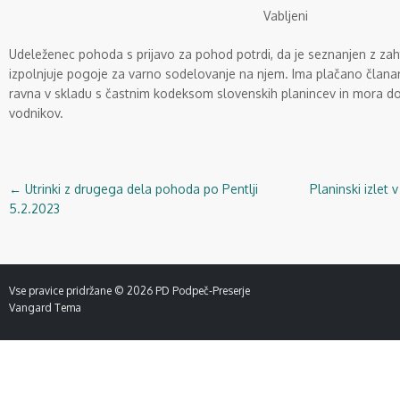
Vabljeni
Udeleženec pohoda s prijavo za pohod potrdi, da je seznanjen z za
izpolnjuje pogoje za varno sodelovanje na njem. Ima plačano člana
ravna v skladu s častnim kodeksom slovenskih planincev in mora d
vodnikov.
←
Utrinki z drugega dela pohoda po Pentlji
Planinski izlet 
Navigacija
5.2.2023
objav
Vse pravice pridržane © 2026
PD Podpeč-Preserje
Vangard Tema