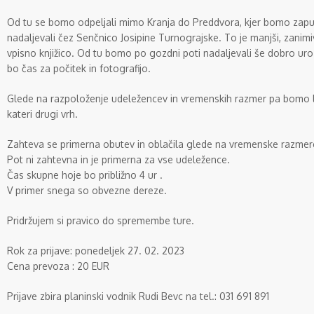
Od tu se bomo odpeljali mimo Kranja do Preddvora, kjer bomo zapus
nadaljevali čez Senčnico Josipine Turnograjske. To je manjši, zanim
vpisno knjižico. Od tu bomo po gozdni poti nadaljevali še dobro uro
bo čas za počitek in fotografijo.
Glede na razpoloženje udeležencev in vremenskih razmer pa bomo la
kateri drugi vrh.
Zahteva se primerna obutev in oblačila glede na vremenske razmer
Pot ni zahtevna in je primerna za vse udeležence.
Čas skupne hoje bo približno 4 ur .
V primer snega so obvezne dereze.
Pridržujem si pravico do spremembe ture.
Rok za prijave: ponedeljek 27. 02. 2023
Cena prevoza : 20 EUR
Prijave zbira planinski vodnik Rudi Bevc na tel.: 031 691 891