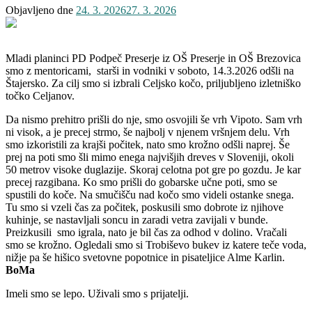
Objavljeno dne
24. 3. 2026
27. 3. 2026
Mladi planinci PD Podpeč Preserje iz OŠ Preserje in OŠ Brezovica
smo z mentoricami, starši in vodniki v soboto, 14.3.2026 odšli na
Štajersko. Za cilj smo si izbrali Celjsko kočo, priljubljeno izletniško
točko Celjanov.
Da nismo prehitro prišli do nje, smo osvojili še vrh Vipoto. Sam vrh
ni visok, a je precej strmo, še najbolj v njenem vršnjem delu. Vrh
smo izkoristili za krajši počitek, nato smo krožno odšli naprej. Še
prej na poti smo šli mimo enega najvišjih dreves v Sloveniji, okoli
50 metrov visoke duglazije. Skoraj celotna pot gre po gozdu. Je kar
precej razgibana. Ko smo prišli do gobarske učne poti, smo se
spustili do koče. Na smučišču nad kočo smo videli ostanke snega.
Tu smo si vzeli čas za počitek, poskusili smo dobrote iz njihove
kuhinje, se nastavljali soncu in zaradi vetra zavijali v bunde.
Preizkusili smo igrala, nato je bil čas za odhod v dolino. Vračali
smo se krožno. Ogledali smo si Trobiševo bukev iz katere teče voda,
nižje pa še hišico svetovne popotnice in pisateljice Alme Karlin.
BoMa
Imeli smo se lepo. Uživali smo s prijatelji.