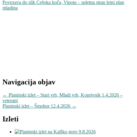
Povezava do slik Celjska koča, Vipota – spletna stran letni plan
mladina
Navigacija objav
←
Planinski izlet – Stari vrh, Mladi vrh, Koprivnik 1.4.2026 –
veterani
Planinski izlet – Šmohor 12.4.2026
→
Izleti