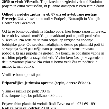
2050 m visok Viševnik.
To je izredno razgledni vrh nad Rudnim
poljem in edini dvatisočak, ki je lahko dostopen v vseh letnih časih.
Odhod v nedeljo zjutraj je ob 07 uri od avtobusne postaje
Preserje.
Ustavili se bomo tudi v Podpeči, Notranjih in Vnanjih
Goricah ter Brezovici.
Od tu se bomo odpeljali na Rudno polje, kjer bomo zapustili prevoz
in se ob levi strani smučišča po markirani poti napotili proti vrhu
Viševnika. Na sedelcu se nam odpre lep razgled na spodnje
bohinjske gore. Od sedelca nadaljujemo desno po planinski poti ki
se vzpenja skozi pas rušja nato pa stopimo na strma travnata
pobočja, ki nas pripelje na greben. Na koncu se pot strmo vzpne in
nas hitro pripelje na razgledni vrh. V zimskem času je v zgornjem
delu nevarnost plazov. Na vrhu si bomo vzeli čas za počitek in
malico iz nahrbtnika.
Vrnili se bomo po isti poti.
Priporočljiva je zimska oprema (cepin, dereze čelada).
Višinska razlika po poti: 703 m
Čas skupne hoje bo približno 4:30 ure .
Prijave zbira planinski vodnik Rudi Bevc na tel.: 031 691 891
Rok za prijave: četrtek 23.01.2025