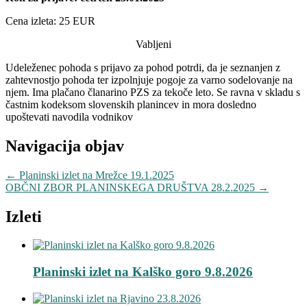
Cena izleta: 25 EUR
Vabljeni
Udeleženec pohoda s prijavo za pohod potrdi, da je seznanjen z
zahtevnostjo pohoda ter izpolnjuje pogoje za varno sodelovanje na
njem. Ima plačano članarino PZS za tekoče leto. Se ravna v skladu s
častnim kodeksom slovenskih planincev in mora dosledno
upoštevati navodila vodnikov
Navigacija objav
←
Planinski izlet na Mrežce 19.1.2025
OBČNI ZBOR PLANINSKEGA DRUŠTVA 28.2.2025
→
Izleti
Planinski izlet na Kalško goro 9.8.2026