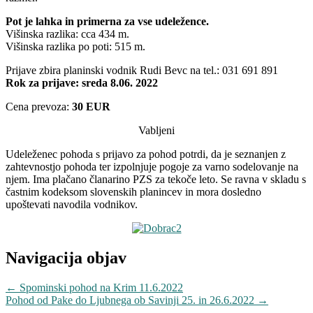
Pot je lahka in primerna za vse udeležence.
Višinska razlika: cca 434 m.
Višinska razlika po poti: 515 m.
Prijave zbira planinski vodnik Rudi Bevc na tel.: 031 691 891
Rok za prijave: sreda 8.06. 2022
Cena prevoza:
30 EUR
Vabljeni
Udeleženec pohoda s prijavo za pohod potrdi, da je seznanjen z
zahtevnostjo pohoda ter izpolnjuje pogoje za varno sodelovanje na
njem. Ima plačano članarino PZS za tekoče leto. Se ravna v skladu s
častnim kodeksom slovenskih planincev in mora dosledno
upoštevati navodila vodnikov.
Navigacija objav
←
Spominski pohod na Krim 11.6.2022
Pohod od Pake do Ljubnega ob Savinji 25. in 26.6.2022
→