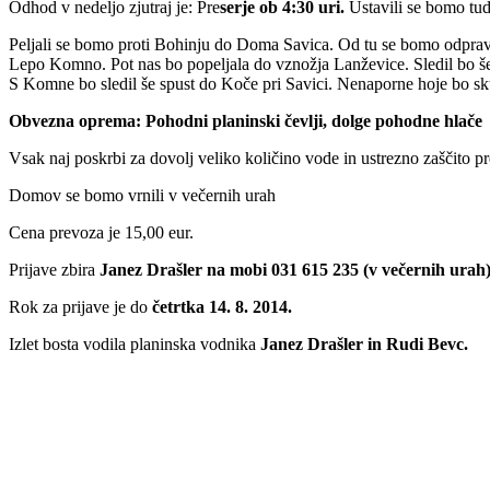
Odhod v nedeljo zjutraj je: Pre
serje ob 4:30 uri.
Ustavili se bomo tu
Peljali se bomo proti Bohinju do Doma Savica. Od tu se bomo odpra
Lepo Komno. Pot nas bo popeljala do vznožja Lanževice. Sledil bo še
S Komne bo sledil še spust do Koče pri Savici. Nenaporne hoje bo sku
Obvezna oprema: Pohodni planinski čevlji, dolge pohodne hlače
Vsak naj poskrbi za dovolj veliko količino vode in ustrezno zaščito 
Domov se bomo vrnili v večernih urah
Cena prevoza je 15,00 eur.
Prijave zbira
Janez Drašler na mobi 031 615 235 (v večernih urah) 
Rok za prijave je do
četrtka
14. 8. 2014.
Izlet bosta vodila planinska vodnika
Janez Drašler in Rudi Bevc.