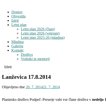
Domov
Obvestila
Izleti
Letni plan
Letni plan 2026 (člani)
Letni plan 2026 (veterani)
Letni plan 2025-26 (mladina)
Mladina
Galerija
Kontakt
Društvo
Vodniki in mentorji
Izleti
Lanževica 17.8.2014
Objavljeno dne
20. 7. 2014
21. 7. 2014
Planinsko društvo Podpeč–Preserje vabi vse člane društva v
nedeljo 