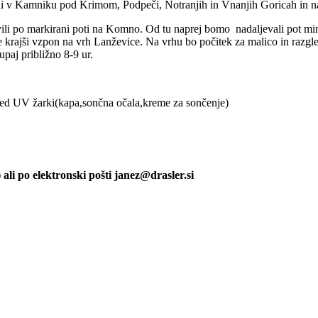
di v Kamniku pod Krimom, Podpeči, Notranjih in Vnanjih Goricah in n
vili po markirani poti na Komno. Od tu naprej bomo nadaljevali pot m
 krajši vzpon na vrh Lanževice. Na vrhu bo počitek za malico in razgl
paj približno 8-9 ur.
pred UV žarki(kapa,sončna očala,kreme za sončenje)
ali po elektronski pošti janez@drasler.si