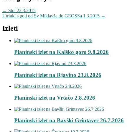
←
Stol 22.3.2015
Utrinki s poti od Sv Miklavža do GEOSSa 1.3.2015
→
Izleti
Planinski izlet na Kalško goro 9.8.2026
Planinski izlet na Rjavino 23.8.2026
Planinski izlet na Vrtačo 2.8.2026
Planinski izlet na Bavški Grintavec 26.7.2026