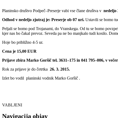
Planinsko društvo Podpeč–Preserje vabi vse člane društva v
nedeljo 
Odhod v nedeljo zjutraj je: Preserje ob 07 uri.
Ustavili se bomo tu
Peljali se bomo pod Trojanami, do Vranskega. Od tu se bomo povzpeli 
kjer nas bo čakal prevoz. Seveda pa ne bo manjkalo tudi kosilo. Dom
Hoje bo približno 4-5 ur.
Cena je 15,00 EUR
Prijave zbira Marko Goršič tel. 3631–175 in 041 795–006, v veče
Rok za prijave je do četrtka
26. 3. 2015.
Izlet bo vodil planinski vodnik Marko Goršič .
VABLJENI
Navigacija objav