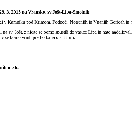
29. 3. 2015 na Vransko, sv.Jošt-Lipa-Smolnik.
di v Kamniku pod Krimom, Podpeči, Notranjih in Vnanjih Goricah in n
na sv. Jošt, z njega se bomo spustili do vasice Lipa in nato nadaljeval
ov se bomo vrnili predvidoma ob 18. uri.
rnih urah.