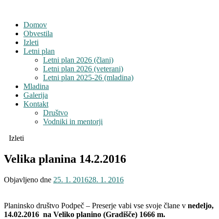
Domov
Obvestila
Izleti
Letni plan
Letni plan 2026 (člani)
Letni plan 2026 (veterani)
Letni plan 2025-26 (mladina)
Mladina
Galerija
Kontakt
Društvo
Vodniki in mentorji
Izleti
Velika planina 14.2.2016
Objavljeno dne
25. 1. 2016
28. 1. 2016
Planinsko društvo Podpeč – Preserje vabi vse svoje člane v
nedeljo,
14.02.2016 na Veliko planino (Gradišče) 1666 m.