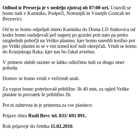
Odhod iz Preserja je v nedeljo zjutraj ob 07:00 uri.
Ustavili se
bomo tudi v Kamniku, Podpeči, Notranjih in Vnanjih Goricah ter
Brezovici.
Od tu se bomo odpeljali mimo Kamnika do Doma LD Stahovica od
koder bomo nadaljevali peš najprej po gozdni poti nato pa preko
razglednih pobočji na Veliko planino, kjer bomo naredili krožno pot
po Veliki planini in se v eni izmed koč tudi okrepčali. Vrnili se bomo
do Kranjskega Raka, kjer nas bo čakal avtobus.
V primeru slabih razmer se lahko odločimo tudi za drugo smer
pohoda.
Domov se bomo vrnili v večernih urah.
Za vzpon bomo potrebovali približno 3h 40 min, za ogled Velike
planine in povratek še približno 2h.
Pot ni zahtevna in je primerna za vse planince.
Prijave zbira
Rudi Bevc tel. 031/ 691 891.
Rok prijaveje do četrtka
11.02.2016