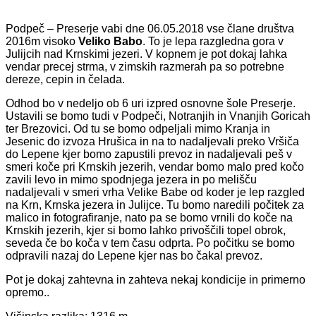
Podpeč – Preserje vabi dne 06.05.2018 vse člane društva
2016m visoko
Veliko Babo
. To je lepa razgledna gora v
Julijcih nad Krnskimi jezeri. V kopnem je pot dokaj lahka
vendar precej strma, v zimskih razmerah pa so potrebne
dereze, cepin in čelada.
Odhod bo v nedeljo ob 6 uri izpred osnovne šole Preserje.
Ustavili se bomo tudi v Podpeči, Notranjih in Vnanjih Goricah
ter Brezovici. Od tu se bomo odpeljali mimo Kranja in
Jesenic do izvoza Hrušica in na to nadaljevali preko Vršiča
do Lepene kjer bomo zapustili prevoz in nadaljevali peš v
smeri koče pri Krnskih jezerih, vendar bomo malo pred kočo
zavili levo in mimo spodnjega jezera in po melišču
nadaljevali v smeri vrha Velike Babe od koder je lep razgled
na Krn, Krnska jezera in Julijce. Tu bomo naredili počitek za
malico in fotografiranje, nato pa se bomo vrnili do koče na
Krnskih jezerih, kjer si bomo lahko privoščili topel obrok,
seveda če bo koča v tem času odprta. Po počitku se bomo
odpravili nazaj do Lepene kjer nas bo čakal prevoz.
Pot je dokaj zahtevna in zahteva nekaj kondicije in primerno
opremo..