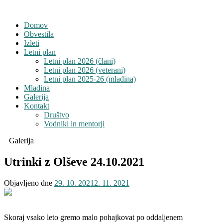
Domov
Obvestila
Izleti
Letni plan
Letni plan 2026 (člani)
Letni plan 2026 (veterani)
Letni plan 2025-26 (mladina)
Mladina
Galerija
Kontakt
Društvo
Vodniki in mentorji
Galerija
Utrinki z Olševe 24.10.2021
Objavljeno dne
29. 10. 2021
2. 11. 2021
Skoraj vsako leto gremo malo pohajkovat po oddaljenem