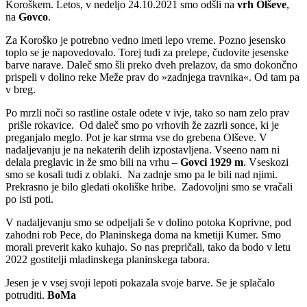
Koroškem. Letos, v nedeljo 24.10.2021 smo odšli na
vrh Olševe
,
na
Govco
.
Za Koroško je potrebno vedno imeti lepo vreme. Pozno jesensko
toplo se je napovedovalo. Torej tudi za prelepe, čudovite jesenske
barve narave. Daleč smo šli preko dveh prelazov, da smo dokončno
prispeli v dolino reke Meže prav do »zadnjega travnika«. Od tam pa
v breg.
Po mrzli noči so rastline ostale odete v ivje, tako so nam zelo prav
prišle rokavice. Od daleč smo po vrhovih že zazrli sonce, ki je
preganjalo meglo. Pot je kar strma vse do grebena Olševe. V
nadaljevanju je na nekaterih delih izpostavljena. Vseeno nam ni
delala preglavic in že smo bili na vrhu –
Govci 1929 m
. Vseskozi
smo se kosali tudi z oblaki. Na zadnje smo pa le bili nad njimi.
Prekrasno je bilo gledati okoliške hribe. Zadovoljni smo se vračali
po isti poti.
V nadaljevanju smo se odpeljali še v dolino potoka Koprivne, pod
zahodni rob Pece, do Planinskega doma na kmetiji Kumer. Smo
morali preverit kako kuhajo. So nas prepričali, tako da bodo v letu
2022 gostitelji mladinskega planinskega tabora.
Jesen je v vsej svoji lepoti pokazala svoje barve. Se je splačalo
potruditi.
BoMa