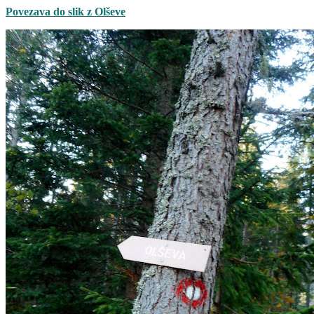
Povezava do slik z Olševe