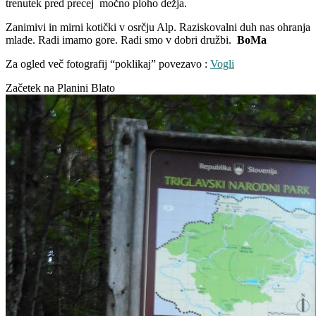
trenutek pred precej močno ploho dežja.
Zanimivi in mirni kotički v osrčju Alp. Raziskovalni duh nas ohranja
mlade. Radi imamo gore. Radi smo v dobri družbi.
BoMa
Za ogled več fotografij “poklikaj” povezavo :
Vogli
Začetek na Planini Blato