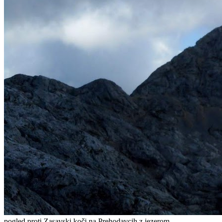
pogled proti Zasavski koči na Prehodavcih z jezerom