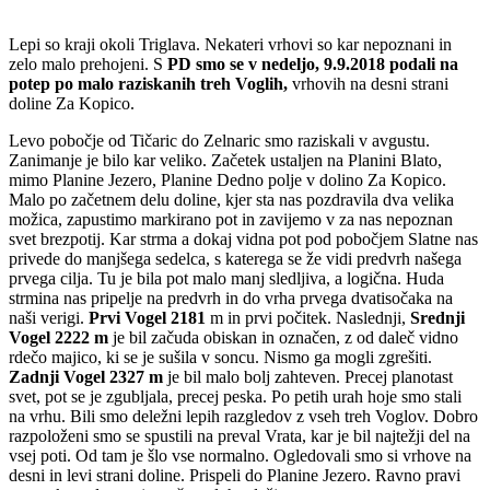
Lepi so kraji okoli Triglava. Nekateri vrhovi so kar nepoznani in
zelo malo prehojeni. S
PD smo se v nedeljo, 9.9.2018 podali na
potep po malo raziskanih treh Voglih,
vrhovih na desni strani
doline Za Kopico.
Levo pobočje od Tičaric do Zelnaric smo raziskali v avgustu.
Zanimanje je bilo kar veliko. Začetek ustaljen na Planini Blato,
mimo Planine Jezero, Planine Dedno polje v dolino Za Kopico.
Malo po začetnem delu doline, kjer sta nas pozdravila dva velika
možica, zapustimo markirano pot in zavijemo v za nas nepoznan
svet brezpotij. Kar strma a dokaj vidna pot pod pobočjem Slatne nas
privede do manjšega sedelca, s katerega se že vidi predvrh našega
prvega cilja. Tu je bila pot malo manj sledljiva, a logična. Huda
strmina nas pripelje na predvrh in do vrha prvega dvatisočaka na
naši verigi.
Prvi Vogel 2181
m in prvi počitek. Naslednji,
Srednji
Vogel 2222 m
je bil začuda obiskan in označen, z od daleč vidno
rdečo majico, ki se je sušila v soncu. Nismo ga mogli zgrešiti.
Zadnji Vogel 2327 m
je bil malo bolj zahteven. Precej planotast
svet, pot se je zgubljala, precej peska. Po petih urah hoje smo stali
na vrhu. Bili smo deležni lepih razgledov z vseh treh Voglov. Dobro
razpoloženi smo se spustili na preval Vrata, kar je bil najtežji del na
vsej poti. Od tam je šlo vse normalno. Ogledovali smo si vrhove na
desni in levi strani doline. Prispeli do Planine Jezero. Ravno pravi