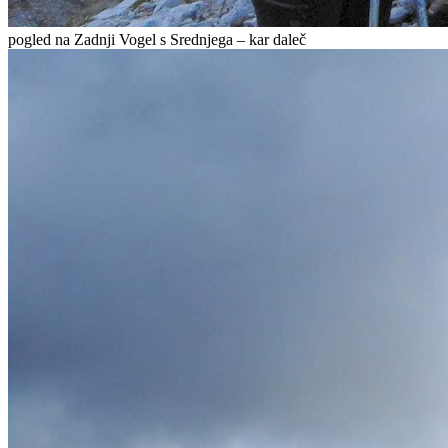
pogled na Zadnji Vogel s Srednjega – kar daleč