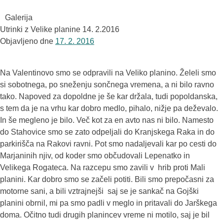
Galerija
Utrinki z Velike planine 14. 2.2016
Objavljeno dne
17. 2. 2016
Na Valentinovo smo se odpravili na Veliko planino. Želeli smo
si sobotnega, po sneženju sončnega vremena, a ni bilo ravno
tako. Napoved za dopoldne je še kar držala, tudi popoldanska,
s tem da je na vrhu kar dobro medlo, pihalo, nižje pa deževalo.
In še megleno je bilo. Več kot za en avto nas ni bilo. Namesto
do Stahovice smo se zato odpeljali do Kranjskega Raka in do
parkirišča na Rakovi ravni. Pot smo nadaljevali kar po cesti do
Marjaninih njiv, od koder smo občudovali Lepenatko in
Velikega Rogateca. Na razcepu smo zavili v hrib proti Mali
planini. Kar dobro smo se začeli potiti. Bili smo prepočasni za
motorne sani, a bili vztrajnejši saj se je sankač na Gojški
planini obrnil, mi pa smo padli v meglo in pritavali do Jarškega
doma. Očitno tudi drugih planincev vreme ni motilo, saj je bil