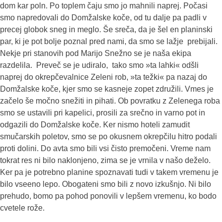
dom kar poln. Po toplem čaju smo jo mahnili naprej. Počasi
smo napredovali do Domžalske koče, od tu dalje pa padli v
precej globok sneg in meglo. Še sreča, da je šel en planinski
par, ki je pot bolje poznal pred nami, da smo se lažje prebijali.
Nekje pri stanovih pod Marijo Snežno se je naša ekipa
razdelila. Preveč se je udiralo, tako smo »ta lahki« odšli
naprej do okrepčevalnice Zeleni rob, »ta težki« pa nazaj do
Domžalske koče, kjer smo se kasneje zopet združili. Vmes je
začelo še močno snežiti in pihati. Ob povratku z Zelenega roba
smo se ustavili pri kapelici, prosili za srečno in varno pot in
odgazili do Domžalske koče. Ker nismo hoteli zamudit
smučarskih poletov, smo se po okusnem okrepčilu hitro podali
proti dolini. Do avta smo bili vsi čisto premočeni. Vreme nam
tokrat res ni bilo naklonjeno, zima se je vrnila v našo deželo.
Ker pa je potrebno planine spoznavati tudi v takem vremenu je
bilo vseeno lepo. Obogateni smo bili z novo izkušnjo. Ni bilo
prehudo, bomo pa pohod ponovili v lepšem vremenu, ko bodo
cvetele rože.