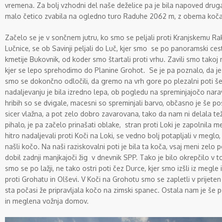
vremena. Za bolj vzhodni del naše deželice pa je bila napoved drug
malo četico zvabila na ogledno turo Raduhe 2062 m, z obema koč
Začelo se je v sončnem jutru, ko smo se peljali proti Kranjskemu Raku
Lučnice, se ob Savinji peljali do Luč, kjer smo se po panoramski cest
kmetije Bukovnik, od koder smo štartali proti vrhu. Zavili smo tako
kjer se lepo sprehodimo do Planine Grohot. Se je pa poznalo, da je
smo se dokončno odločili, da gremo na vrh gore po plezalni poti še
nadaljevanju je bila izredno lepa, ob pogledu na spreminjajočo nara
hribih so se dvigale, macesni so spreminjali barvo, občasno je še pos
sicer vlažna, a pot zelo dobro zavarovana, tako da nam ni delala te
pihalo, je pa začelo prinašati oblake, stran proti Loki je zapolnila 
hitro nadaljevali proti Koči na Loki, se vedno bolj potapljali v megl
našli kočo. Na naši raziskovalni poti je bila ta koča, vsaj meni zelo
dobil zadnji manjkajoči žig v dnevnik SPP. Tako je bilo okrepčilo v top
smo se po lažji, ne tako ostri poti čez Durce, kjer smo izšli iz megle 
proti Grohatu in Olševi. V Koči na Grohotu smo se zapletli v prijete
sta počasi že pripravljala kočo na zimski spanec. Ostala nam je še
in meglena vožnja domov.