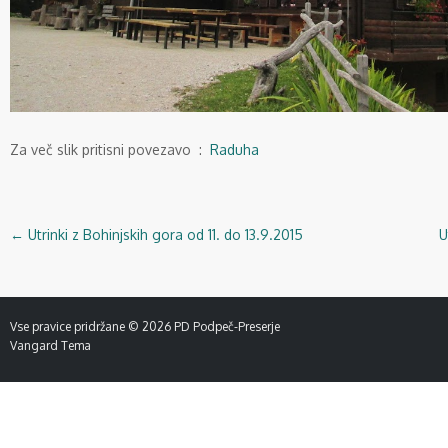
Za več slik pritisni povezavo :
Raduha
←
Utrinki z Bohinjskih gora od 11. do 13.9.2015
U
Navigacija
objav
Vse pravice pridržane © 2026
PD Podpeč-Preserje
Vangard Tema