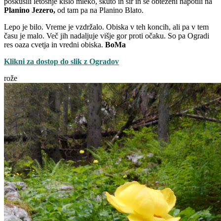
poskusili letošnje kislo mleko, skuto in sir in se obteženi napotili na
Planino Jezero,
od tam pa na Planino Blato.
Lepo je bilo. Vreme je vzdržalo. Obiska v teh koncih, ali pa v tem
času je malo. Več jih nadaljuje višje gor proti očaku. So pa Ogradi
res oaza cvetja in vredni obiska.
BoMa
Klikni za dostop do slik z Ogradov
rože