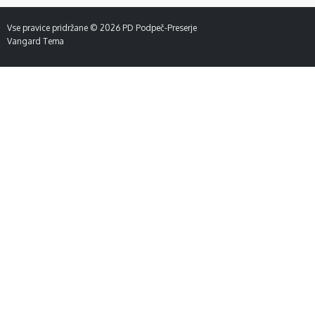
objav
Vse pravice pridržane © 2026
PD Podpeč-Preserje
Vangard Tema