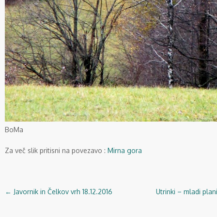
BoMa
Za več slik pritisni na povezavo :
Mirna gora
←
Javornik in Čelkov vrh 18.12.2016
Utrinki – mladi plan
Navigacija