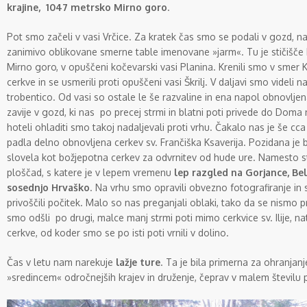
krajine, 1047 metrsko Mirno goro
.
Pot smo začeli v vasi Vrčice. Za kratek čas smo se podali v gozd, na
zanimivo oblikovane smerne table imenovane »jarm«. Tu je stičišče 
Mirno goro, v opuščeni kočevarski vasi Planina. Krenili smo v smer Kl
cerkve in se usmerili proti opuščeni vasi Škrilj. V daljavi smo videli 
trobentico. Od vasi so ostale le še razvaline in ena napol obnovlje
zavije v gozd, ki nas po precej strmi in blatni poti privede do Doma 
hoteli ohladiti smo takoj nadaljevali proti vrhu. Čakalo nas je še cca
padla delno obnovljena cerkev sv. Frančiška Ksaverija. Pozidana je bil
slovela kot božjepotna cerkev za odvrnitev od hude ure. Namesto s
ploščad, s katere je v lepem vremenu
lep razgled na Gorjance, Bel
sosednjo Hrvaško
. Na vrhu smo opravili obvezno fotografiranje in s
privoščili počitek. Malo so nas preganjali oblaki, tako da se nismo 
smo odšli po drugi, malce manj strmi poti mimo cerkvice sv. Ilije, n
cerkve, od koder smo se po isti poti vrnili v dolino.
Čas v letu nam narekuje
lažje ture
. Ta je bila primerna za ohranjanj
»sredincem« odročnejših krajev in druženje, čeprav v malem številu