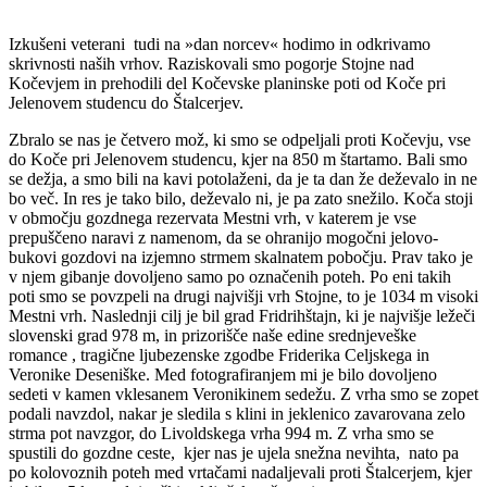
Izkušeni veterani tudi na »dan norcev« hodimo in odkrivamo
skrivnosti naših vrhov. Raziskovali smo pogorje Stojne nad
Kočevjem in prehodili del Kočevske planinske poti od Koče pri
Jelenovem studencu do Štalcerjev.
Zbralo se nas je četvero mož, ki smo se odpeljali proti Kočevju, vse
do Koče pri Jelenovem studencu, kjer na 850 m štartamo. Bali smo
se dežja, a smo bili na kavi potolaženi, da je ta dan že deževalo in ne
bo več. In res je tako bilo, deževalo ni, je pa zato snežilo. Koča stoji
v območju gozdnega rezervata Mestni vrh, v katerem je vse
prepuščeno naravi z namenom, da se ohranijo mogočni jelovo-
bukovi gozdovi na izjemno strmem skalnatem pobočju. Prav tako je
v njem gibanje dovoljeno samo po označenih poteh. Po eni takih
poti smo se povzpeli na drugi najvišji vrh Stojne, to je 1034 m visoki
Mestni vrh. Naslednji cilj je bil grad Fridrihštajn, ki je najvišje ležeči
slovenski grad 978 m, in prizorišče naše edine srednjeveške
romance , tragične ljubezenske zgodbe Friderika Celjskega in
Veronike Deseniške. Med fotografiranjem mi je bilo dovoljeno
sedeti v kamen vklesanem Veronikinem sedežu. Z vrha smo se zopet
podali navzdol, nakar je sledila s klini in jeklenico zavarovana zelo
strma pot navzgor, do Livoldskega vrha 994 m. Z vrha smo se
spustili do gozdne ceste, kjer nas je ujela snežna nevihta, nato pa
po kolovoznih poteh med vrtačami nadaljevali proti Štalcerjem, kjer